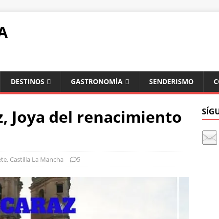
A
DESTINOS
GASTRONOMÍA
SENDERISMO
C
z, Joya del renacimiento
SÍG
ete
,
Castilla La Mancha
5