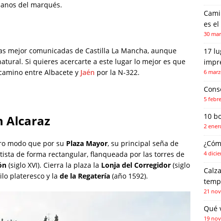
 manos del marqués.
Camin
es el
30 mar
 las mejor comunicadas de Castilla La Mancha, aunque
17 l
tural. Si quieres acercarte a este lugar lo mejor es que
impr
 camino entre Albacete y
Jaén
por la N-322.
6 marz
Conse
5 febr
10 b
n Alcaraz
2 ener
tro modo que por su
Plaza Mayor
, su principal seña de
¿Cóm
tista de forma rectangular, flanqueada por las torres de
4 dici
dón
(siglo XVI). Cierra la plaza la
Lonja del Corregidor
(siglo
Calza
lo plateresco y la
de la
Regatería
(año 1592).
temp
21 nov
Qué 
19 nov