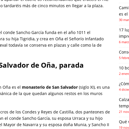
o tardaréis más de cinco minutos en llegar a la plaza.
Camin
es el
30 mar
17 l
 el conde Sancho García funda en el año 1011 el
impr
a su hija Tigridia, y crea en Oña el Señorío Infantado
6 marz
eval todavía se conserva en plazas y calle como la de
Conse
5 febr
Salvador de Oña, parada
10 b
2 ener
¿Cóm
n Oña es el
monasterio de San Salvador
(siglo XI), es una
4 dici
ománica de la que quedan algunos restos en los muros
Calza
temp
lcros de los Condes y Reyes de Castilla, dos panteones de
21 nov
n el conde Sancho García, su esposa Urraca y su hijo
Qué 
 el Mayor de Navarra y su esposa doña Munia, y Sancho II
19 nov