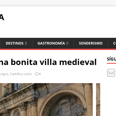
A
DESTINOS
GASTRONOMÍA
SENDERISMO
C
na bonita villa medieval
SÍG
urgos
,
Castilla y León
4