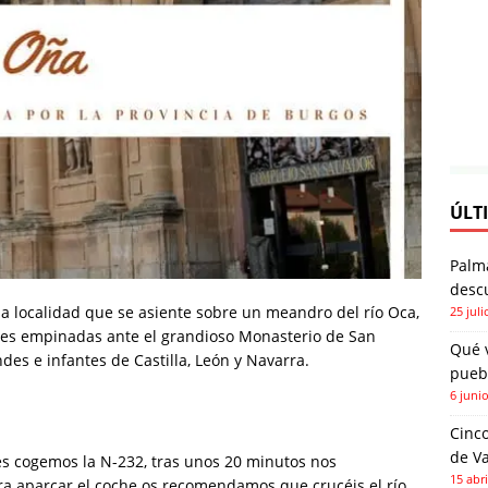
ÚLT
Palm
descu
la localidad que se asiente sobre un meandro del río Oca,
25 juli
lles empinadas ante el grandioso Monasterio de San
Qué 
es e infantes de Castilla, León y Navarra.
pueb
6 juni
Cinco
de Va
 cogemos la N-232, tras unos 20 minutos nos
15 abri
ra aparcar el coche os recomendamos que crucéis el río,