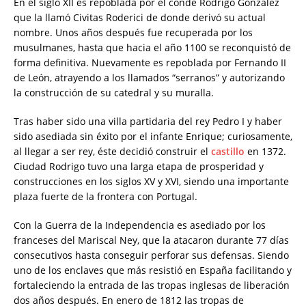
En el siglo XII es repoblada por el conde Rodrigo González
que la llamó Civitas Roderici de donde derivó su actual
nombre. Unos años después fue recuperada por los
musulmanes, hasta que hacia el año 1100 se reconquistó de
forma definitiva. Nuevamente es repoblada por Fernando II
de León, atrayendo a los llamados “serranos” y autorizando
la construcción de su catedral y su muralla.
Tras haber sido una villa partidaria del rey Pedro I y haber
sido asediada sin éxito por el infante Enrique; curiosamente,
al llegar a ser rey, éste decidió construir el
castillo
en 1372.
Ciudad Rodrigo tuvo una larga etapa de prosperidad y
construcciones en los siglos XV y XVI, siendo una importante
plaza fuerte de la frontera con Portugal.
Con la Guerra de la Independencia es asediado por los
franceses del Mariscal Ney, que la atacaron durante 77 días
consecutivos hasta conseguir perforar sus defensas. Siendo
uno de los enclaves que más resistió en España facilitando y
fortaleciendo la entrada de las tropas inglesas de liberación
dos años después. En enero de 1812 las tropas de