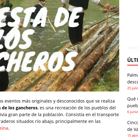
ÚLT
Palm
descu
25 juli
Qué 
s eventos más originales y desconocidos que se realiza
pueb
a de los gancheros
, es una recreación de los pueblos del
6 juni
ivía gran parte de la población. Consistía en el transporte
rraderos situados río abajo, principalmente en las
Cinco
eina
.
de Va
15 abri