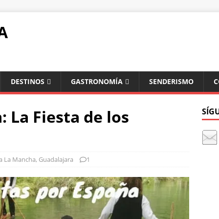
A
DESTINOS
GASTRONOMÍA
SENDERISMO
C
: La Fiesta de los
SÍG
la La Mancha
,
Guadalajara
1