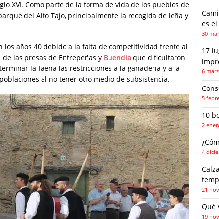
iglo XVI. Como parte de la forma de vida de los pueblos de
Camin
parque del Alto Tajo, principalmente la recogida de leña y
es el
30 mar
 los años 40 debido a la falta de competitividad frente al
17 l
ón de las presas de Entrepeñas y
Buendía
que dificultaron
impr
terminar la faena las restricciones a la ganadería y a la
6 marz
poblaciones al no tener otro medio de subsistencia.
Conse
5 febr
10 b
2 ener
¿Cóm
4 dici
Calza
temp
21 nov
Qué 
19 nov