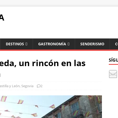
A
DESTINOS
GASTRONOMÍA
SENDERISMO
C
eda, un rincón en las
SÍG
n
astilla y León
,
Segovia
2