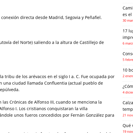
Camin
es el
 conexión directa desde Madrid, Segovia y Peñafiel.
30 mar
17 l
impr
ovía del Norte) saliendo a la altura de Castillejo de
6 marz
Conse
5 febr
10 b
a tribu de los arévacos en el siglo I a. C. Fue ocupada por
2 ener
en una ciudad llamada Confluentia (actual pueblo de
¿Cóm
Sepúlveda.
4 dici
n las Crónicas de Alfonso III, cuando se menciona la
Calza
fonso I. Los cristianos conquistaran la villa
temp
nándole unos fueros concedidos por Fernán González para
21 nov
Qué 
19 nov