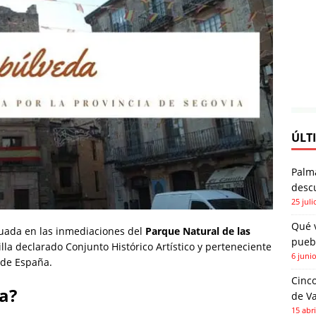
ÚLT
Palm
descu
25 juli
Qué 
tuada en las inmediaciones del
Parque Natural de las
pueb
la declarado Conjunto Histórico Artístico y perteneciente
6 juni
 de España.
Cinco
a?
de Va
15 abri