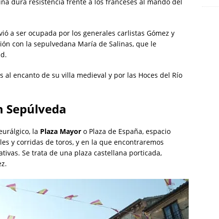
a dura resistencia frente a los franceses al mando del
vió a ser ocupada por los generales carlistas Gómez y
ión con la sepulvedana María de Salinas, que le
ad.
s al encanto de su villa medieval y por las Hoces del Río
n Sepúlveda
urálgico, la
Plaza Mayor
o Plaza de España, espacio
les y corridas de toros, y en la que encontraremos
tivas. Se trata de una plaza castellana porticada,
ez.