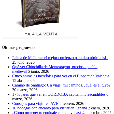
Últimas propuestas
Palma de Mallorca: el mejor comienzo para descubrir la isla
25 julio, 2026
Qué ver Chinchilla de Montearagón, precioso pueblo
medieval
6 junio, 2026
Cinco animales increíbles para ver en el Bioparc de Valencia
15 abril, 2026
Camino de Santiago: Un viaje, mil caminos. ¿cuál es el tuyo?
30 marzo, 2026
17 lugares que ver en CÓRDOBA capital imprescindibles
6
marzo, 2026
Consejos para viajar en AVE
5 febrero, 2026
10 bodegas con encanto para visitar en España
2 enero, 2026
¿Cómo proteger tu equipaje cuando viajas?
4 diciembre, 2025