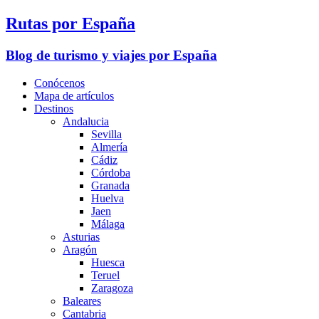
Rutas por España
Blog de turismo y viajes por España
Conócenos
Mapa de artículos
Destinos
Andalucia
Sevilla
Almería
Cádiz
Córdoba
Granada
Huelva
Jaen
Málaga
Asturias
Aragón
Huesca
Teruel
Zaragoza
Baleares
Cantabria