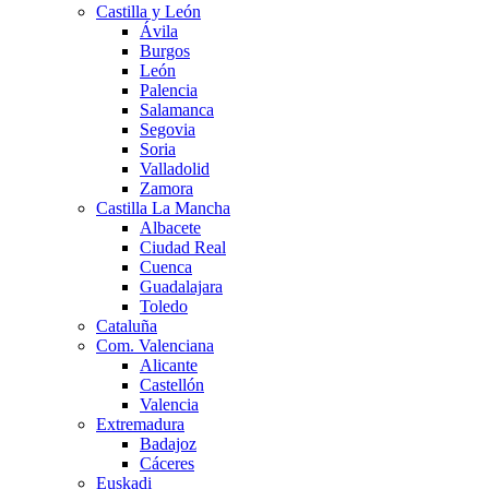
Castilla y León
Ávila
Burgos
León
Palencia
Salamanca
Segovia
Soria
Valladolid
Zamora
Castilla La Mancha
Albacete
Ciudad Real
Cuenca
Guadalajara
Toledo
Cataluña
Com. Valenciana
Alicante
Castellón
Valencia
Extremadura
Badajoz
Cáceres
Euskadi