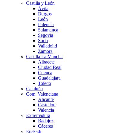
Castilla y León
Ávila
Burgos
León
Palencia
Salamanca
Segovia
Soria
Valladolid
Zamora
Castilla La Mancha
Albacete
Ciudad Real
Cuenca
Guadalajara
Toledo
Cataluña
Com. Valenciana
Alicante
Castellón
Valencia
Extremadura
Badajoz
Cáceres
Euskadi