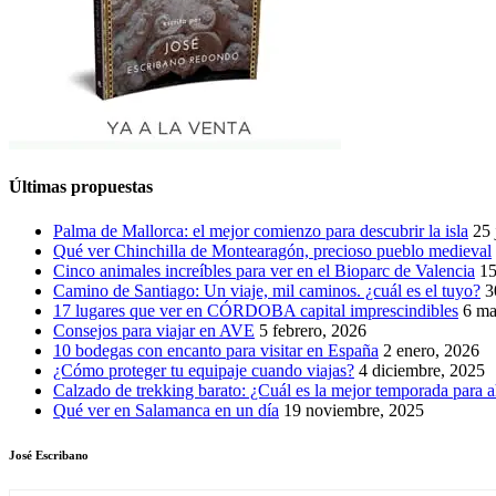
Últimas propuestas
Palma de Mallorca: el mejor comienzo para descubrir la isla
25 
Qué ver Chinchilla de Montearagón, precioso pueblo medieval
Cinco animales increíbles para ver en el Bioparc de Valencia
15
Camino de Santiago: Un viaje, mil caminos. ¿cuál es el tuyo?
3
17 lugares que ver en CÓRDOBA capital imprescindibles
6 ma
Consejos para viajar en AVE
5 febrero, 2026
10 bodegas con encanto para visitar en España
2 enero, 2026
¿Cómo proteger tu equipaje cuando viajas?
4 diciembre, 2025
Calzado de trekking barato: ¿Cuál es la mejor temporada para a
Qué ver en Salamanca en un día
19 noviembre, 2025
José Escribano