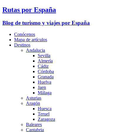
Rutas por España
Blog de turismo y viajes por España
Conócenos
Mapa de artículos
Destinos
Andalucia
Sevilla
Almería
Cádiz
Córdoba
Granada
Huelva
Jaen
Málaga
Asturias
Aragón
Huesca
Teruel
Zaragoza
Baleares
Cantabria