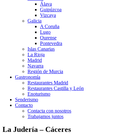
Álava
Guipúzcoa
Vizcaya
Galicia
A Coruña
Lugo
Ourense
Pontevedra
Islas Canarias
La Rioja
Madrid
Navarra
Región de Murcia
Gastronomía
Restaurantes Madrid
Restaurantes Castilla y León
Enoturismo
Senderismo
Contacto
Contacta con nosotros
Trabajamos juntos
La Judería – Cáceres