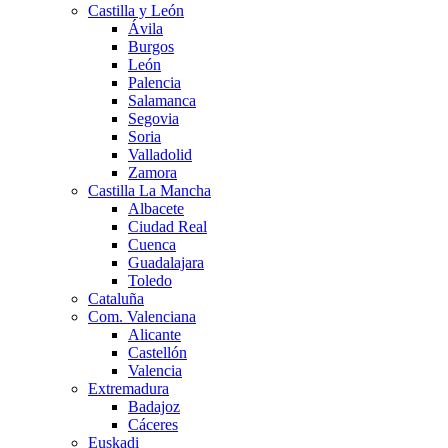
Castilla y León
Ávila
Burgos
León
Palencia
Salamanca
Segovia
Soria
Valladolid
Zamora
Castilla La Mancha
Albacete
Ciudad Real
Cuenca
Guadalajara
Toledo
Cataluña
Com. Valenciana
Alicante
Castellón
Valencia
Extremadura
Badajoz
Cáceres
Euskadi