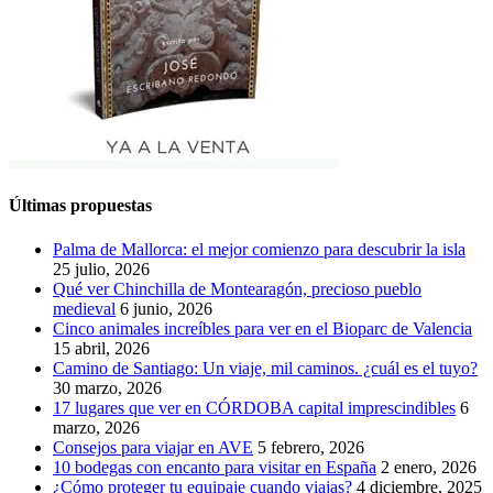
Últimas propuestas
Palma de Mallorca: el mejor comienzo para descubrir la isla
25 julio, 2026
Qué ver Chinchilla de Montearagón, precioso pueblo
medieval
6 junio, 2026
Cinco animales increíbles para ver en el Bioparc de Valencia
15 abril, 2026
Camino de Santiago: Un viaje, mil caminos. ¿cuál es el tuyo?
30 marzo, 2026
17 lugares que ver en CÓRDOBA capital imprescindibles
6
marzo, 2026
Consejos para viajar en AVE
5 febrero, 2026
10 bodegas con encanto para visitar en España
2 enero, 2026
¿Cómo proteger tu equipaje cuando viajas?
4 diciembre, 2025