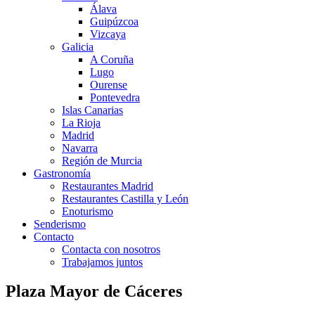
Álava
Guipúzcoa
Vizcaya
Galicia
A Coruña
Lugo
Ourense
Pontevedra
Islas Canarias
La Rioja
Madrid
Navarra
Región de Murcia
Gastronomía
Restaurantes Madrid
Restaurantes Castilla y León
Enoturismo
Senderismo
Contacto
Contacta con nosotros
Trabajamos juntos
Plaza Mayor de Cáceres