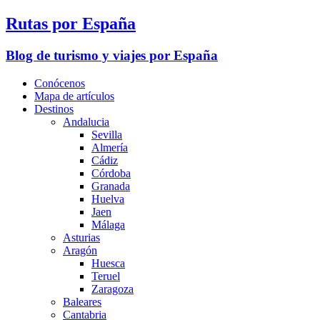
Rutas por España
Blog de turismo y viajes por España
Conócenos
Mapa de artículos
Destinos
Andalucia
Sevilla
Almería
Cádiz
Córdoba
Granada
Huelva
Jaen
Málaga
Asturias
Aragón
Huesca
Teruel
Zaragoza
Baleares
Cantabria