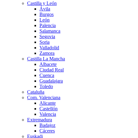
Castilla y León
Ávila
Burgos
León
Palencia
Salamanca
Segovia
Soria
Valladolid
Zamora
Castilla La Mancha
Albacete
Ciudad Real
Cuenca
Guadalajara
Toledo
Cataluña
Com. Valenciana
Alicante
Castellón
Valencia
Extremadura
Badajoz
Cáceres
Euskadi