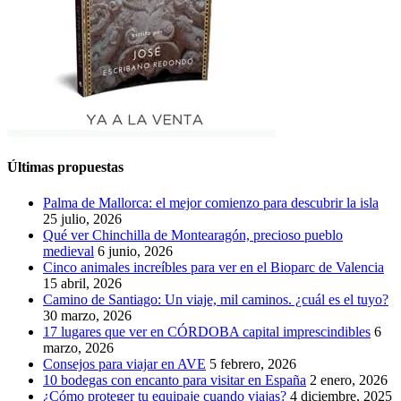
Últimas propuestas
Palma de Mallorca: el mejor comienzo para descubrir la isla
25 julio, 2026
Qué ver Chinchilla de Montearagón, precioso pueblo
medieval
6 junio, 2026
Cinco animales increíbles para ver en el Bioparc de Valencia
15 abril, 2026
Camino de Santiago: Un viaje, mil caminos. ¿cuál es el tuyo?
30 marzo, 2026
17 lugares que ver en CÓRDOBA capital imprescindibles
6
marzo, 2026
Consejos para viajar en AVE
5 febrero, 2026
10 bodegas con encanto para visitar en España
2 enero, 2026
¿Cómo proteger tu equipaje cuando viajas?
4 diciembre, 2025