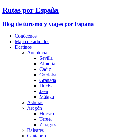
Rutas por España
Blog de turismo y viajes por España
Conócenos
Mapa de artículos
Destinos
Andalucia
Sevilla
Almería
Cádiz
Córdoba
Granada
Huelva
Jaen
Málaga
Asturias
Aragón
Huesca
Teruel
Zaragoza
Baleares
Cantabria