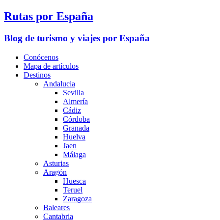
Rutas por España
Blog de turismo y viajes por España
Conócenos
Mapa de artículos
Destinos
Andalucia
Sevilla
Almería
Cádiz
Córdoba
Granada
Huelva
Jaen
Málaga
Asturias
Aragón
Huesca
Teruel
Zaragoza
Baleares
Cantabria