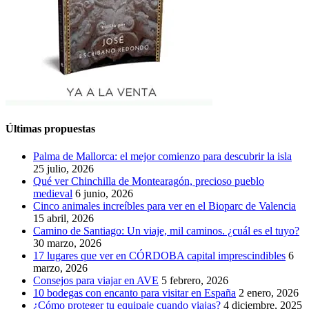
Últimas propuestas
Palma de Mallorca: el mejor comienzo para descubrir la isla
25 julio, 2026
Qué ver Chinchilla de Montearagón, precioso pueblo
medieval
6 junio, 2026
Cinco animales increíbles para ver en el Bioparc de Valencia
15 abril, 2026
Camino de Santiago: Un viaje, mil caminos. ¿cuál es el tuyo?
30 marzo, 2026
17 lugares que ver en CÓRDOBA capital imprescindibles
6
marzo, 2026
Consejos para viajar en AVE
5 febrero, 2026
10 bodegas con encanto para visitar en España
2 enero, 2026
¿Cómo proteger tu equipaje cuando viajas?
4 diciembre, 2025