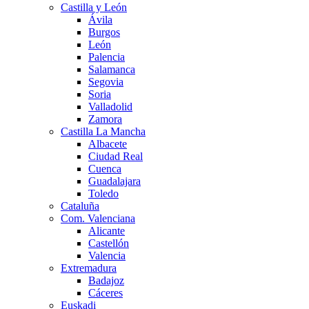
Castilla y León
Ávila
Burgos
León
Palencia
Salamanca
Segovia
Soria
Valladolid
Zamora
Castilla La Mancha
Albacete
Ciudad Real
Cuenca
Guadalajara
Toledo
Cataluña
Com. Valenciana
Alicante
Castellón
Valencia
Extremadura
Badajoz
Cáceres
Euskadi