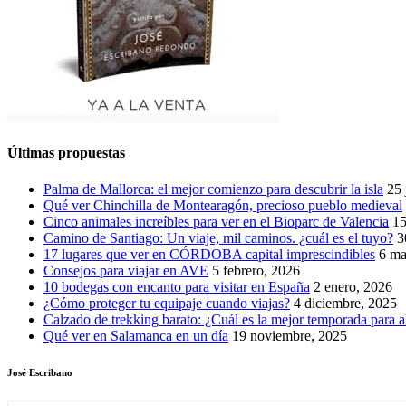
Últimas propuestas
Palma de Mallorca: el mejor comienzo para descubrir la isla
25 
Qué ver Chinchilla de Montearagón, precioso pueblo medieval
Cinco animales increíbles para ver en el Bioparc de Valencia
15
Camino de Santiago: Un viaje, mil caminos. ¿cuál es el tuyo?
3
17 lugares que ver en CÓRDOBA capital imprescindibles
6 ma
Consejos para viajar en AVE
5 febrero, 2026
10 bodegas con encanto para visitar en España
2 enero, 2026
¿Cómo proteger tu equipaje cuando viajas?
4 diciembre, 2025
Calzado de trekking barato: ¿Cuál es la mejor temporada para a
Qué ver en Salamanca en un día
19 noviembre, 2025
José Escribano