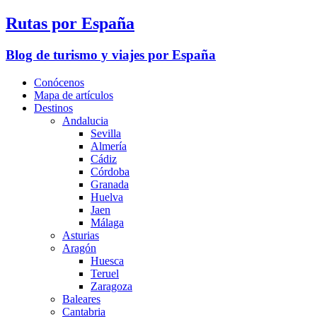
Rutas por España
Blog de turismo y viajes por España
Conócenos
Mapa de artículos
Destinos
Andalucia
Sevilla
Almería
Cádiz
Córdoba
Granada
Huelva
Jaen
Málaga
Asturias
Aragón
Huesca
Teruel
Zaragoza
Baleares
Cantabria