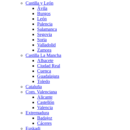
Castilla y León
Ávila
Burgos
León
Palencia
Salamanca
Segovia
Soria
Valladolid
Zamora
Castilla La Mancha
Albacete
Ciudad Real
Cuenca
Guadalajara
Toledo
Cataluña
Com. Valenciana
Alicante
Castellón
Valencia
Extremadura
Badajoz
Cáceres
Euskadi