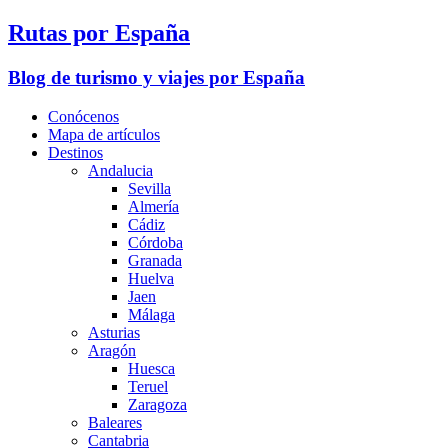
Rutas por España
Blog de turismo y viajes por España
Conócenos
Mapa de artículos
Destinos
Andalucia
Sevilla
Almería
Cádiz
Córdoba
Granada
Huelva
Jaen
Málaga
Asturias
Aragón
Huesca
Teruel
Zaragoza
Baleares
Cantabria