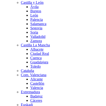
Castilla y León
Ávila
Burgos
León
Palencia
Salamanca
Segovia
Soria
Valladolid
Zamora
Castilla La Mancha
Albacete
Ciudad Real
Cuenca
Guadalajara
Toledo
Cataluña
Com. Valenciana
Alicante
Castellón
Valencia
Extremadura
Badajoz
Cáceres
Euskadi