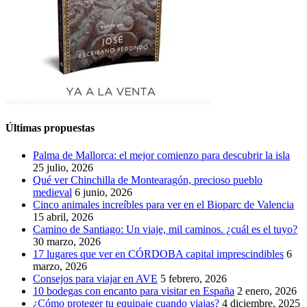
Últimas propuestas
Palma de Mallorca: el mejor comienzo para descubrir la isla
25 julio, 2026
Qué ver Chinchilla de Montearagón, precioso pueblo
medieval
6 junio, 2026
Cinco animales increíbles para ver en el Bioparc de Valencia
15 abril, 2026
Camino de Santiago: Un viaje, mil caminos. ¿cuál es el tuyo?
30 marzo, 2026
17 lugares que ver en CÓRDOBA capital imprescindibles
6
marzo, 2026
Consejos para viajar en AVE
5 febrero, 2026
10 bodegas con encanto para visitar en España
2 enero, 2026
¿Cómo proteger tu equipaje cuando viajas?
4 diciembre, 2025