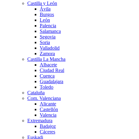
Castilla y León
Ávila
Burgos
León
Palencia
Salamanca
Segovia
Soria
Valladolid
Zamora
Castilla La Mancha
Albacete
Ciudad Real
Cuenca
Guadalajara
Toledo
Cataluña
Com. Valenciana
Alicante
Castellón
Valencia
Extremadura
Badajoz
Cáceres
Euskadi