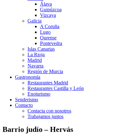
Álava
Guipúzcoa
Vizcaya
Galicia
A Coruña
Lugo
Ourense
Pontevedra
Islas Canarias
La Rioja
Madrid
Navarra
Región de Murcia
Gastronomía
Restaurantes Madrid
Restaurantes Castilla y León
Enoturismo
Senderismo
Contacto
Contacta con nosotros
Trabajamos juntos
Barrio judío – Hervás