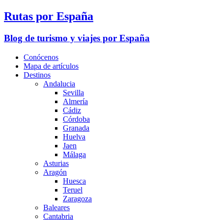
Rutas por España
Blog de turismo y viajes por España
Conócenos
Mapa de artículos
Destinos
Andalucia
Sevilla
Almería
Cádiz
Córdoba
Granada
Huelva
Jaen
Málaga
Asturias
Aragón
Huesca
Teruel
Zaragoza
Baleares
Cantabria