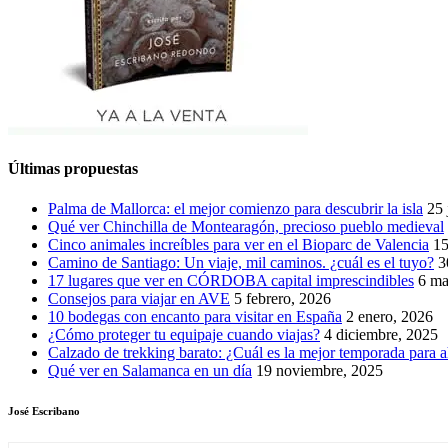
Últimas propuestas
Palma de Mallorca: el mejor comienzo para descubrir la isla
25 
Qué ver Chinchilla de Montearagón, precioso pueblo medieval
Cinco animales increíbles para ver en el Bioparc de Valencia
15
Camino de Santiago: Un viaje, mil caminos. ¿cuál es el tuyo?
3
17 lugares que ver en CÓRDOBA capital imprescindibles
6 ma
Consejos para viajar en AVE
5 febrero, 2026
10 bodegas con encanto para visitar en España
2 enero, 2026
¿Cómo proteger tu equipaje cuando viajas?
4 diciembre, 2025
Calzado de trekking barato: ¿Cuál es la mejor temporada para a
Qué ver en Salamanca en un día
19 noviembre, 2025
José Escribano