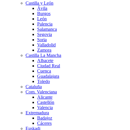
Castilla y León
Ávila
Burgos
León
Palencia
Salamanca
Segovia
Soria
Valladolid
Zamora
Castilla La Mancha
Albacete
Ciudad Real
Cuenca
Guadalajara
Toledo
Cataluña
Com. Valenciana
Alicante
Castellón
Valencia
Extremadura
Badajoz
Cáceres
Euskadi