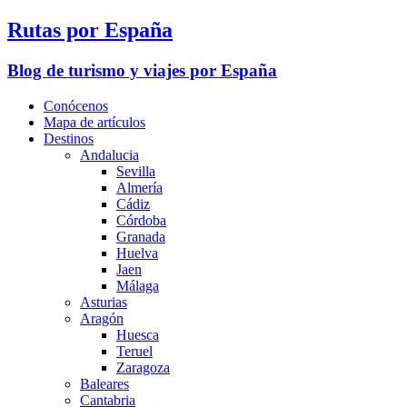
Rutas por España
Blog de turismo y viajes por España
Conócenos
Mapa de artículos
Destinos
Andalucia
Sevilla
Almería
Cádiz
Córdoba
Granada
Huelva
Jaen
Málaga
Asturias
Aragón
Huesca
Teruel
Zaragoza
Baleares
Cantabria