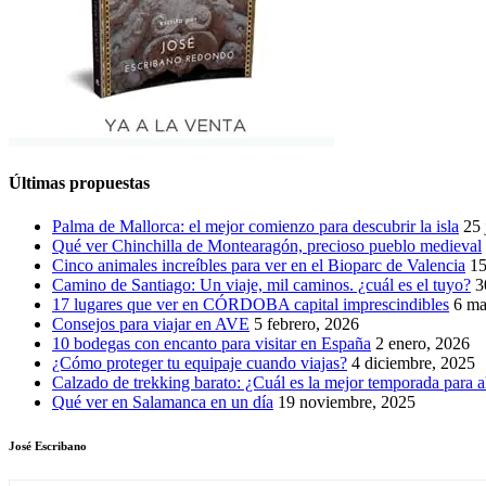
Últimas propuestas
Palma de Mallorca: el mejor comienzo para descubrir la isla
25 
Qué ver Chinchilla de Montearagón, precioso pueblo medieval
Cinco animales increíbles para ver en el Bioparc de Valencia
15
Camino de Santiago: Un viaje, mil caminos. ¿cuál es el tuyo?
3
17 lugares que ver en CÓRDOBA capital imprescindibles
6 ma
Consejos para viajar en AVE
5 febrero, 2026
10 bodegas con encanto para visitar en España
2 enero, 2026
¿Cómo proteger tu equipaje cuando viajas?
4 diciembre, 2025
Calzado de trekking barato: ¿Cuál es la mejor temporada para a
Qué ver en Salamanca en un día
19 noviembre, 2025
José Escribano