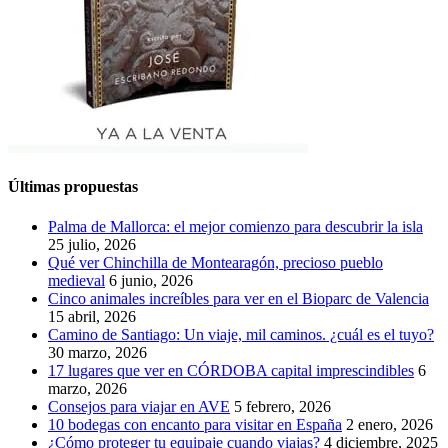
Últimas propuestas
Palma de Mallorca: el mejor comienzo para descubrir la isla
25 julio, 2026
Qué ver Chinchilla de Montearagón, precioso pueblo
medieval
6 junio, 2026
Cinco animales increíbles para ver en el Bioparc de Valencia
15 abril, 2026
Camino de Santiago: Un viaje, mil caminos. ¿cuál es el tuyo?
30 marzo, 2026
17 lugares que ver en CÓRDOBA capital imprescindibles
6
marzo, 2026
Consejos para viajar en AVE
5 febrero, 2026
10 bodegas con encanto para visitar en España
2 enero, 2026
¿Cómo proteger tu equipaje cuando viajas?
4 diciembre, 2025