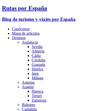
Rutas por España
Blog de turismo y viajes por España
Conócenos
Mapa de artículos
Destinos
Andalucia
Sevilla
Almería
Cádiz
Córdoba
Granada
Huelva
Jaen
Málaga
Asturias
Aragón
Huesca
Teruel
Zaragoza
Baleares
Cantabria