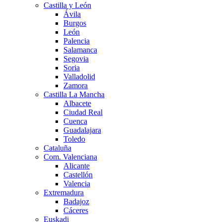
Castilla y León
Ávila
Burgos
León
Palencia
Salamanca
Segovia
Soria
Valladolid
Zamora
Castilla La Mancha
Albacete
Ciudad Real
Cuenca
Guadalajara
Toledo
Cataluña
Com. Valenciana
Alicante
Castellón
Valencia
Extremadura
Badajoz
Cáceres
Euskadi