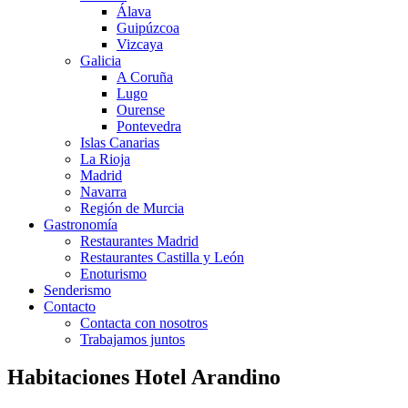
Álava
Guipúzcoa
Vizcaya
Galicia
A Coruña
Lugo
Ourense
Pontevedra
Islas Canarias
La Rioja
Madrid
Navarra
Región de Murcia
Gastronomía
Restaurantes Madrid
Restaurantes Castilla y León
Enoturismo
Senderismo
Contacto
Contacta con nosotros
Trabajamos juntos
Habitaciones Hotel Arandino