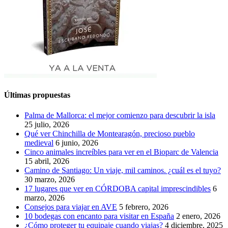
Últimas propuestas
Palma de Mallorca: el mejor comienzo para descubrir la isla
25 julio, 2026
Qué ver Chinchilla de Montearagón, precioso pueblo
medieval
6 junio, 2026
Cinco animales increíbles para ver en el Bioparc de Valencia
15 abril, 2026
Camino de Santiago: Un viaje, mil caminos. ¿cuál es el tuyo?
30 marzo, 2026
17 lugares que ver en CÓRDOBA capital imprescindibles
6
marzo, 2026
Consejos para viajar en AVE
5 febrero, 2026
10 bodegas con encanto para visitar en España
2 enero, 2026
¿Cómo proteger tu equipaje cuando viajas?
4 diciembre, 2025