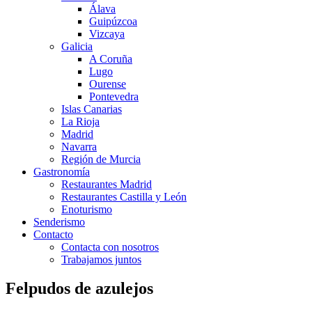
Álava
Guipúzcoa
Vizcaya
Galicia
A Coruña
Lugo
Ourense
Pontevedra
Islas Canarias
La Rioja
Madrid
Navarra
Región de Murcia
Gastronomía
Restaurantes Madrid
Restaurantes Castilla y León
Enoturismo
Senderismo
Contacto
Contacta con nosotros
Trabajamos juntos
Felpudos de azulejos