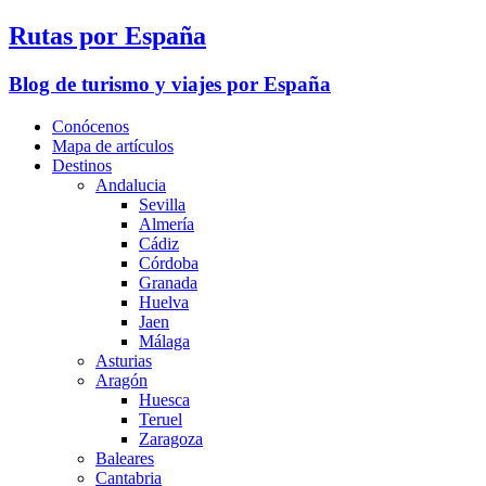
Rutas por España
Blog de turismo y viajes por España
Conócenos
Mapa de artículos
Destinos
Andalucia
Sevilla
Almería
Cádiz
Córdoba
Granada
Huelva
Jaen
Málaga
Asturias
Aragón
Huesca
Teruel
Zaragoza
Baleares
Cantabria