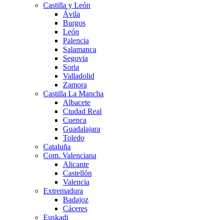
Castilla y León
Ávila
Burgos
León
Palencia
Salamanca
Segovia
Soria
Valladolid
Zamora
Castilla La Mancha
Albacete
Ciudad Real
Cuenca
Guadalajara
Toledo
Cataluña
Com. Valenciana
Alicante
Castellón
Valencia
Extremadura
Badajoz
Cáceres
Euskadi