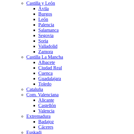
Castilla y León
Ávila
Burgos
León
Palencia
Salamanca
Segovia
Soria
Valladolid
Zamora
Castilla La Mancha
Albacete
Ciudad Real
Cuenca
Guadalajara
Toledo
Cataluña
Com. Valenciana
Alicante
Castellón
Valencia
Extremadura
Badajoz
Cáceres
Euskadi