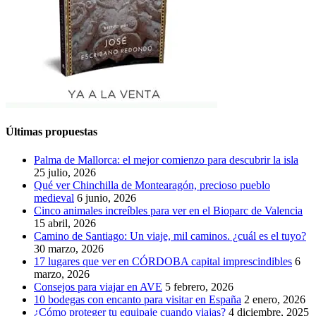
Últimas propuestas
Palma de Mallorca: el mejor comienzo para descubrir la isla
25 julio, 2026
Qué ver Chinchilla de Montearagón, precioso pueblo
medieval
6 junio, 2026
Cinco animales increíbles para ver en el Bioparc de Valencia
15 abril, 2026
Camino de Santiago: Un viaje, mil caminos. ¿cuál es el tuyo?
30 marzo, 2026
17 lugares que ver en CÓRDOBA capital imprescindibles
6
marzo, 2026
Consejos para viajar en AVE
5 febrero, 2026
10 bodegas con encanto para visitar en España
2 enero, 2026
¿Cómo proteger tu equipaje cuando viajas?
4 diciembre, 2025