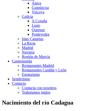
Álava
Guipúzcoa
Vizcaya
Galicia
A Coruña
Lugo
Ourense
Pontevedra
Islas Canarias
La Rioja
Madrid
Navarra
Región de Murcia
Gastronomía
Restaurantes Madrid
Restaurantes Castilla y León
Enoturismo
Senderismo
Contacto
Contacta con nosotros
Trabajamos juntos
Nacimiento del río Cadagua