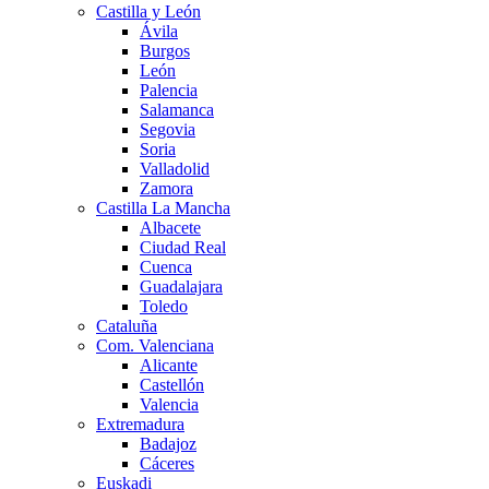
Castilla y León
Ávila
Burgos
León
Palencia
Salamanca
Segovia
Soria
Valladolid
Zamora
Castilla La Mancha
Albacete
Ciudad Real
Cuenca
Guadalajara
Toledo
Cataluña
Com. Valenciana
Alicante
Castellón
Valencia
Extremadura
Badajoz
Cáceres
Euskadi