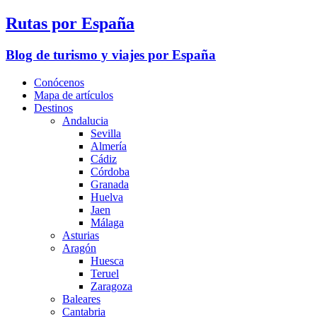
Rutas por España
Blog de turismo y viajes por España
Conócenos
Mapa de artículos
Destinos
Andalucia
Sevilla
Almería
Cádiz
Córdoba
Granada
Huelva
Jaen
Málaga
Asturias
Aragón
Huesca
Teruel
Zaragoza
Baleares
Cantabria