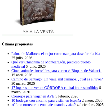
Últimas propuestas
Palma de Mallorca: el mejor comienzo para descubrir la isla
25 julio, 2026
Qué ver Chinchilla de Montearagón, precioso pueblo
medieval
6 junio, 2026
Cinco animales increíbles para ver en el Bioparc de Valencia
15 abril, 2026
Camino de Santiago: Un viaje, mil caminos. ¿cuál es el tuyo?
30 marzo, 2026
17 lugares que ver en CÓRDOBA capital imprescindibles
6
marzo, 2026
Consejos para viajar en AVE
5 febrero, 2026
10 bodegas con encanto para visitar en España
2 enero, 2026
¿Cómo proteger tu equipaje cuando viajas?
4 diciembre, 2025