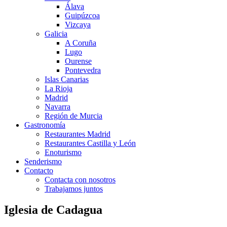
Álava
Guipúzcoa
Vizcaya
Galicia
A Coruña
Lugo
Ourense
Pontevedra
Islas Canarias
La Rioja
Madrid
Navarra
Región de Murcia
Gastronomía
Restaurantes Madrid
Restaurantes Castilla y León
Enoturismo
Senderismo
Contacto
Contacta con nosotros
Trabajamos juntos
Iglesia de Cadagua