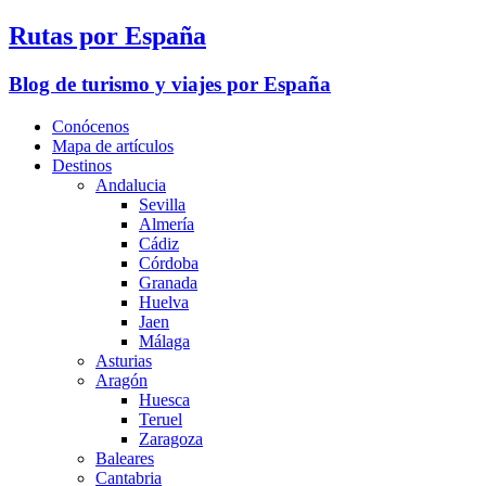
Rutas por España
Blog de turismo y viajes por España
Conócenos
Mapa de artículos
Destinos
Andalucia
Sevilla
Almería
Cádiz
Córdoba
Granada
Huelva
Jaen
Málaga
Asturias
Aragón
Huesca
Teruel
Zaragoza
Baleares
Cantabria