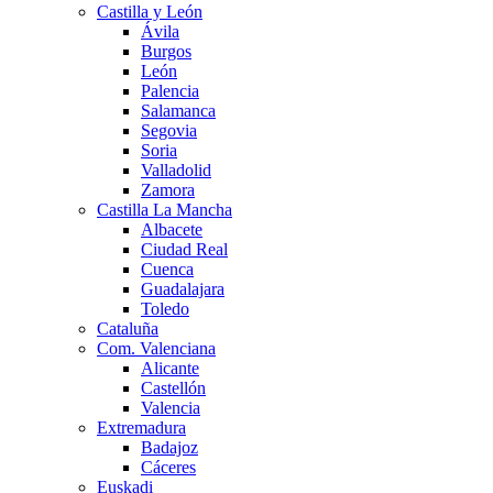
Castilla y León
Ávila
Burgos
León
Palencia
Salamanca
Segovia
Soria
Valladolid
Zamora
Castilla La Mancha
Albacete
Ciudad Real
Cuenca
Guadalajara
Toledo
Cataluña
Com. Valenciana
Alicante
Castellón
Valencia
Extremadura
Badajoz
Cáceres
Euskadi