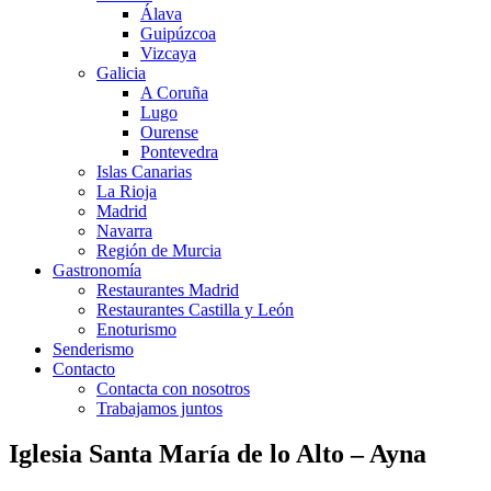
Álava
Guipúzcoa
Vizcaya
Galicia
A Coruña
Lugo
Ourense
Pontevedra
Islas Canarias
La Rioja
Madrid
Navarra
Región de Murcia
Gastronomía
Restaurantes Madrid
Restaurantes Castilla y León
Enoturismo
Senderismo
Contacto
Contacta con nosotros
Trabajamos juntos
Iglesia Santa María de lo Alto – Ayna