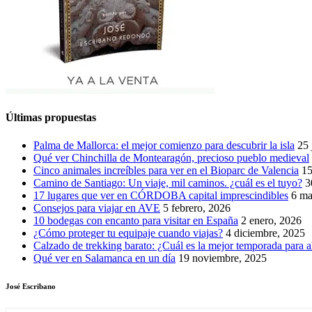
Últimas propuestas
Palma de Mallorca: el mejor comienzo para descubrir la isla
25 
Qué ver Chinchilla de Montearagón, precioso pueblo medieval
Cinco animales increíbles para ver en el Bioparc de Valencia
15
Camino de Santiago: Un viaje, mil caminos. ¿cuál es el tuyo?
3
17 lugares que ver en CÓRDOBA capital imprescindibles
6 ma
Consejos para viajar en AVE
5 febrero, 2026
10 bodegas con encanto para visitar en España
2 enero, 2026
¿Cómo proteger tu equipaje cuando viajas?
4 diciembre, 2025
Calzado de trekking barato: ¿Cuál es la mejor temporada para a
Qué ver en Salamanca en un día
19 noviembre, 2025
José Escribano