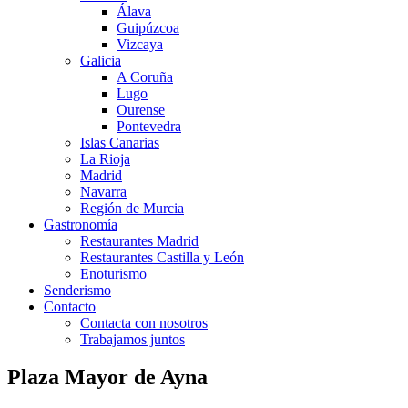
Álava
Guipúzcoa
Vizcaya
Galicia
A Coruña
Lugo
Ourense
Pontevedra
Islas Canarias
La Rioja
Madrid
Navarra
Región de Murcia
Gastronomía
Restaurantes Madrid
Restaurantes Castilla y León
Enoturismo
Senderismo
Contacto
Contacta con nosotros
Trabajamos juntos
Plaza Mayor de Ayna