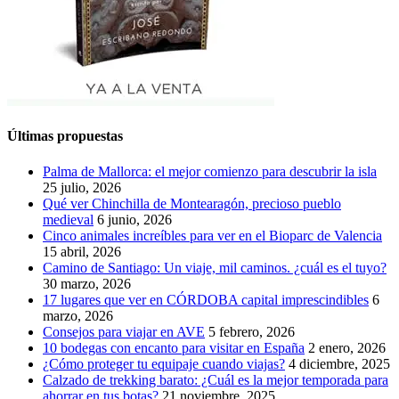
Últimas propuestas
Palma de Mallorca: el mejor comienzo para descubrir la isla
25 julio, 2026
Qué ver Chinchilla de Montearagón, precioso pueblo
medieval
6 junio, 2026
Cinco animales increíbles para ver en el Bioparc de Valencia
15 abril, 2026
Camino de Santiago: Un viaje, mil caminos. ¿cuál es el tuyo?
30 marzo, 2026
17 lugares que ver en CÓRDOBA capital imprescindibles
6
marzo, 2026
Consejos para viajar en AVE
5 febrero, 2026
10 bodegas con encanto para visitar en España
2 enero, 2026
¿Cómo proteger tu equipaje cuando viajas?
4 diciembre, 2025
Calzado de trekking barato: ¿Cuál es la mejor temporada para
ahorrar en tus botas?
21 noviembre, 2025