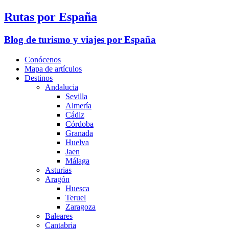
Rutas por España
Blog de turismo y viajes por España
Conócenos
Mapa de artículos
Destinos
Andalucia
Sevilla
Almería
Cádiz
Córdoba
Granada
Huelva
Jaen
Málaga
Asturias
Aragón
Huesca
Teruel
Zaragoza
Baleares
Cantabria