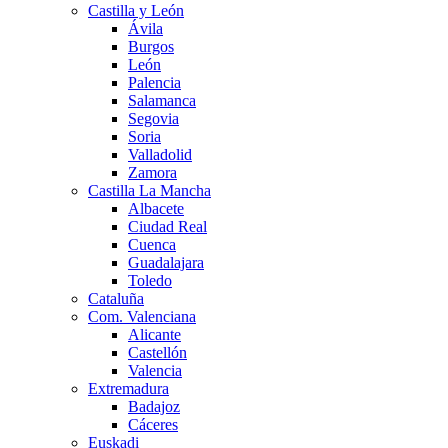
Castilla y León
Ávila
Burgos
León
Palencia
Salamanca
Segovia
Soria
Valladolid
Zamora
Castilla La Mancha
Albacete
Ciudad Real
Cuenca
Guadalajara
Toledo
Cataluña
Com. Valenciana
Alicante
Castellón
Valencia
Extremadura
Badajoz
Cáceres
Euskadi