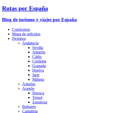
Rutas por España
Blog de turismo y viajes por España
Conócenos
Mapa de artículos
Destinos
Andalucia
Sevilla
Almería
Cádiz
Córdoba
Granada
Huelva
Jaen
Málaga
Asturias
Aragón
Huesca
Teruel
Zaragoza
Baleares
Cantabria