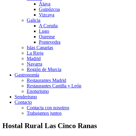
Álava
Guipúzcoa
Vizcaya
Galicia
A Coruña
Lugo
Ourense
Pontevedra
Islas Canarias
La Rioja
Madrid
Navarra
Región de Murcia
Gastronomía
Restaurantes Madrid
Restaurantes Castilla y León
Enoturismo
Senderismo
Contacto
Contacta con nosotros
Trabajamos juntos
Hostal Rural Las Cinco Ranas