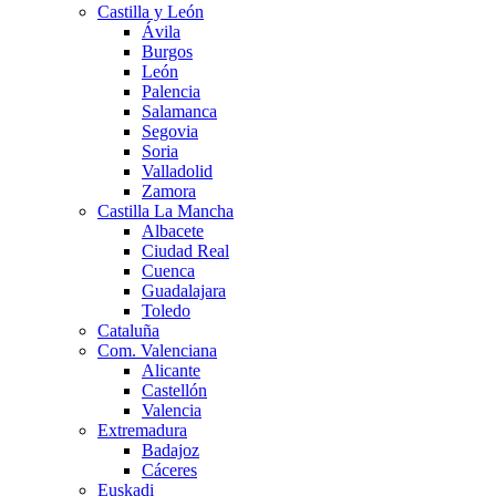
Castilla y León
Ávila
Burgos
León
Palencia
Salamanca
Segovia
Soria
Valladolid
Zamora
Castilla La Mancha
Albacete
Ciudad Real
Cuenca
Guadalajara
Toledo
Cataluña
Com. Valenciana
Alicante
Castellón
Valencia
Extremadura
Badajoz
Cáceres
Euskadi