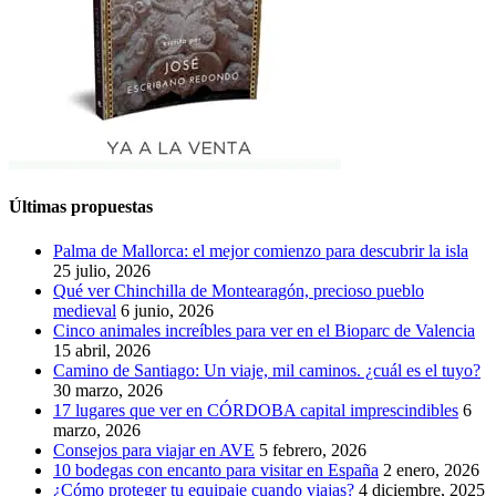
Últimas propuestas
Palma de Mallorca: el mejor comienzo para descubrir la isla
25 julio, 2026
Qué ver Chinchilla de Montearagón, precioso pueblo
medieval
6 junio, 2026
Cinco animales increíbles para ver en el Bioparc de Valencia
15 abril, 2026
Camino de Santiago: Un viaje, mil caminos. ¿cuál es el tuyo?
30 marzo, 2026
17 lugares que ver en CÓRDOBA capital imprescindibles
6
marzo, 2026
Consejos para viajar en AVE
5 febrero, 2026
10 bodegas con encanto para visitar en España
2 enero, 2026
¿Cómo proteger tu equipaje cuando viajas?
4 diciembre, 2025