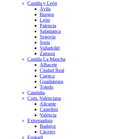
Castilla y León
Ávila
Burgos
León
Palencia
Salamanca
Segovia
Soria
Valladolid
Zamora
Castilla La Mancha
Albacete
Ciudad Real
Cuenca
Guadalajara
Toledo
Cataluña
Com. Valenciana
Alicante
Castellón
Valencia
Extremadura
Badajoz
Cáceres
Euskadi