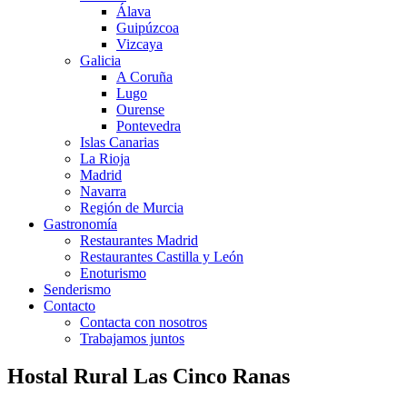
Álava
Guipúzcoa
Vizcaya
Galicia
A Coruña
Lugo
Ourense
Pontevedra
Islas Canarias
La Rioja
Madrid
Navarra
Región de Murcia
Gastronomía
Restaurantes Madrid
Restaurantes Castilla y León
Enoturismo
Senderismo
Contacto
Contacta con nosotros
Trabajamos juntos
Hostal Rural Las Cinco Ranas