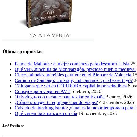
Últimas propuestas
Palma de Mallorca: el mejor comienzo para descubrir la isla
25 
Qué ver Chinchilla de Montearagón, precioso pueblo medieval
Cinco animales increíbles para ver en el Bioparc de Valencia
15
Camino de Santiago: Un viaje, mil caminos. ¿cuál es el tuyo?
3
17 lugares que ver en CÓRDOBA capital imprescindibles
6 ma
Consejos para viajar en AVE
5 febrero, 2026
10 bodegas con encanto para visitar en España
2 enero, 2026
¿Cómo proteger tu equipaje cuando viajas?
4 diciembre, 2025
Calzado de trekking barato: ¿Cuál es la mejor temporada para a
Qué ver en Salamanca en un día
19 noviembre, 2025
José Escribano