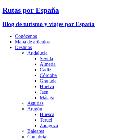
Rutas por España
Blog de turismo y viajes por España
Conócenos
Mapa de artículos
Destinos
Andalucia
Sevilla
Almería
Cádiz
Córdoba
Granada
Huelva
Jaen
Málaga
Asturias
Aragón
Huesca
Teruel
Zaragoza
Baleares
Cantabria