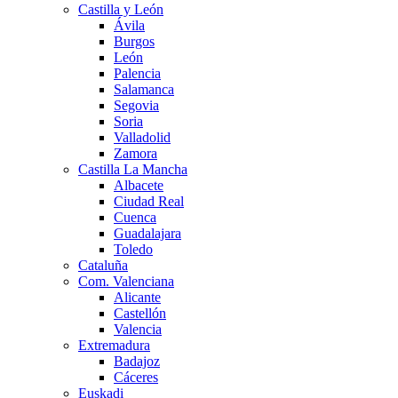
Castilla y León
Ávila
Burgos
León
Palencia
Salamanca
Segovia
Soria
Valladolid
Zamora
Castilla La Mancha
Albacete
Ciudad Real
Cuenca
Guadalajara
Toledo
Cataluña
Com. Valenciana
Alicante
Castellón
Valencia
Extremadura
Badajoz
Cáceres
Euskadi