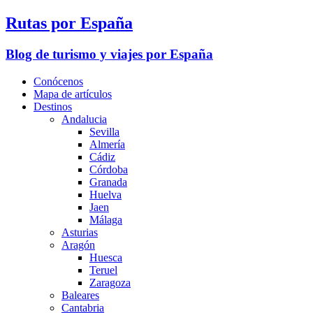
Rutas por España
Blog de turismo y viajes por España
Conócenos
Mapa de artículos
Destinos
Andalucia
Sevilla
Almería
Cádiz
Córdoba
Granada
Huelva
Jaen
Málaga
Asturias
Aragón
Huesca
Teruel
Zaragoza
Baleares
Cantabria