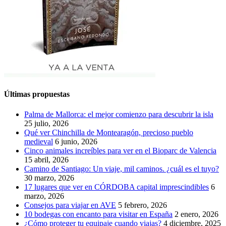
Últimas propuestas
Palma de Mallorca: el mejor comienzo para descubrir la isla
25 julio, 2026
Qué ver Chinchilla de Montearagón, precioso pueblo
medieval
6 junio, 2026
Cinco animales increíbles para ver en el Bioparc de Valencia
15 abril, 2026
Camino de Santiago: Un viaje, mil caminos. ¿cuál es el tuyo?
30 marzo, 2026
17 lugares que ver en CÓRDOBA capital imprescindibles
6
marzo, 2026
Consejos para viajar en AVE
5 febrero, 2026
10 bodegas con encanto para visitar en España
2 enero, 2026
¿Cómo proteger tu equipaje cuando viajas?
4 diciembre, 2025