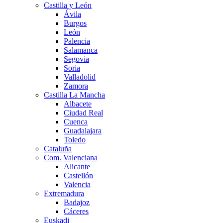
Castilla y León
Ávila
Burgos
León
Palencia
Salamanca
Segovia
Soria
Valladolid
Zamora
Castilla La Mancha
Albacete
Ciudad Real
Cuenca
Guadalajara
Toledo
Cataluña
Com. Valenciana
Alicante
Castellón
Valencia
Extremadura
Badajoz
Cáceres
Euskadi