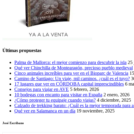
Últimas propuestas
Palma de Mallorca: el mejor comienzo para descubrir la isla
25 
Qué ver Chinchilla de Montearagón, precioso pueblo medieval
Cinco animales increíbles para ver en el Bioparc de Valencia
15
Camino de Santiago: Un viaje, mil caminos. ¿cuál es el tuyo?
3
17 lugares que ver en CÓRDOBA capital imprescindibles
6 ma
Consejos para viajar en AVE
5 febrero, 2026
10 bodegas con encanto para visitar en España
2 enero, 2026
¿Cómo proteger tu equipaje cuando viajas?
4 diciembre, 2025
Calzado de trekking barato: ¿Cuál es la mejor temporada para a
Qué ver en Salamanca en un día
19 noviembre, 2025
José Escribano