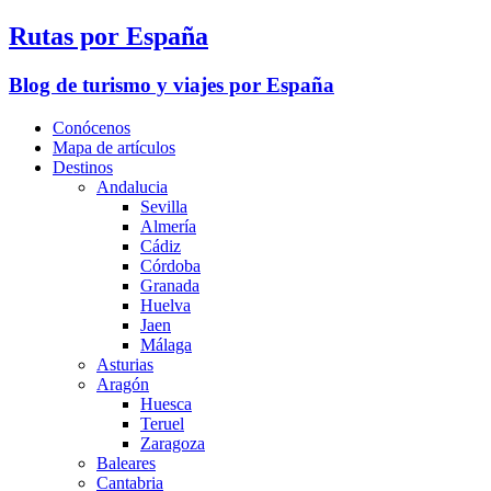
Rutas por España
Blog de turismo y viajes por España
Conócenos
Mapa de artículos
Destinos
Andalucia
Sevilla
Almería
Cádiz
Córdoba
Granada
Huelva
Jaen
Málaga
Asturias
Aragón
Huesca
Teruel
Zaragoza
Baleares
Cantabria