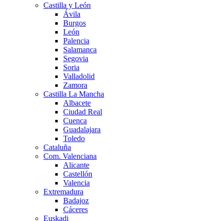
Castilla y León
Ávila
Burgos
León
Palencia
Salamanca
Segovia
Soria
Valladolid
Zamora
Castilla La Mancha
Albacete
Ciudad Real
Cuenca
Guadalajara
Toledo
Cataluña
Com. Valenciana
Alicante
Castellón
Valencia
Extremadura
Badajoz
Cáceres
Euskadi