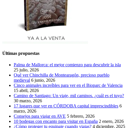
Últimas propuestas
Palma de Mallorca: el mejor comienzo para descubrir la isla
25 julio, 2026
Qué ver Chinchilla de Montearagón, precioso pueblo
medieval
6 junio, 2026
Cinco animales increíbles para ver en el Bioparc de Valencia
15 abril, 2026
Camino de Santiago: Un viaje, mil caminos. ¿cuál es el tuyo?
30 marzo, 2026
17 lugares que ver en CÓRDOBA capital imprescindibles
6
marzo, 2026
Consejos para viajar en AVE
5 febrero, 2026
10 bodegas con encanto para visitar en España
2 enero, 2026
¿Cómo proteger tu equipaje cuando viajas?
4 diciembre, 2025