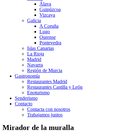
Álava
Guipúzcoa
Vizcaya
Galicia
A Coruña
Lugo
Ourense
Pontevedra
Islas Canarias
La Rioja
Madrid
Navarra
Región de Murcia
Gastronomía
Restaurantes Madrid
Restaurantes Castilla y León
Enoturismo
Senderismo
Contacto
Contacta con nosotros
Trabajamos juntos
Mirador de la muralla