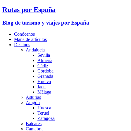
Rutas por España
Blog de turismo y viajes por España
Conócenos
Mapa de artículos
Destinos
Andalucia
Sevilla
Almería
Cádiz
Córdoba
Granada
Huelva
Jaen
Málaga
Asturias
Aragón
Huesca
Teruel
Zaragoza
Baleares
Cantabria