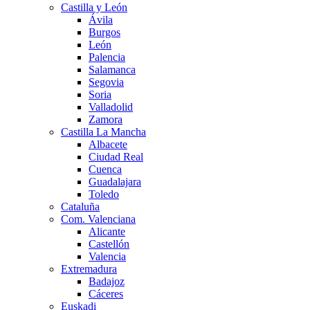
Castilla y León
Ávila
Burgos
León
Palencia
Salamanca
Segovia
Soria
Valladolid
Zamora
Castilla La Mancha
Albacete
Ciudad Real
Cuenca
Guadalajara
Toledo
Cataluña
Com. Valenciana
Alicante
Castellón
Valencia
Extremadura
Badajoz
Cáceres
Euskadi