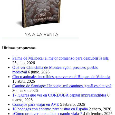
Últimas propuestas
Palma de Mallorca: el mejor comienzo para descubrir la isla
25 julio, 2026
Qué ver Chinchilla de Montearagón, precioso pueblo
medieval
6 junio, 2026
Cinco animales increíbles para ver en el Bioparc de Valencia
15 abril, 2026
Camino de Santiago: Un viaje, mil caminos. ¿cuál es el tuyo?
30 marzo, 2026
17 lugares que ver en CÓRDOBA capital imprescindibles
6
marzo, 2026
Consejos para viajar en AVE
5 febrero, 2026
10 bodegas con encanto para visitar en España
2 enero, 2026
¿Cómo proteger tu equipaje cuando viajas?
4 diciembre, 2025