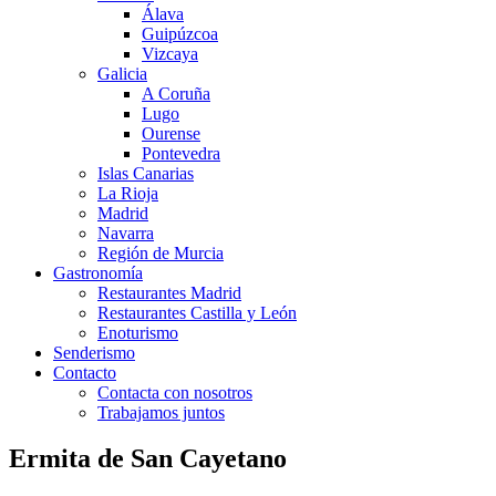
Álava
Guipúzcoa
Vizcaya
Galicia
A Coruña
Lugo
Ourense
Pontevedra
Islas Canarias
La Rioja
Madrid
Navarra
Región de Murcia
Gastronomía
Restaurantes Madrid
Restaurantes Castilla y León
Enoturismo
Senderismo
Contacto
Contacta con nosotros
Trabajamos juntos
Ermita de San Cayetano