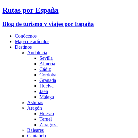
Rutas por España
Blog de turismo y viajes por España
Conócenos
Mapa de artículos
Destinos
Andalucia
Sevilla
Almería
Cádiz
Córdoba
Granada
Huelva
Jaen
Málaga
Asturias
Aragón
Huesca
Teruel
Zaragoza
Baleares
Cantabria