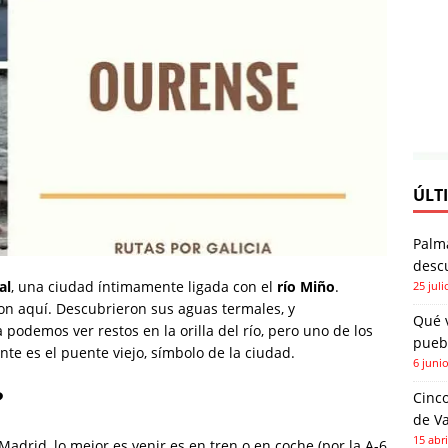
ÚLT
Palm
descu
al
, una ciudad íntimamente ligada con el
río Miño
.
25 juli
n aquí. Descubrieron sus aguas termales, y
Qué 
podemos ver restos en la orilla del río, pero uno de los
pueb
te es el puente viejo, símbolo de la ciudad.
6 juni
?
Cinco
de Va
15 abri
Madrid, lo mejor es venir es en tren o en coche (por la A-6