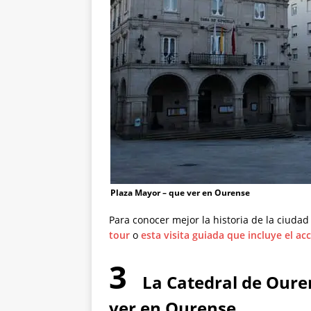
Plaza Mayor – que ver en Ourense
Para conocer mejor la historia de la ciud
tour
o
esta visita guiada que incluye el ac
3
La Catedral de Oure
ver en Ourense