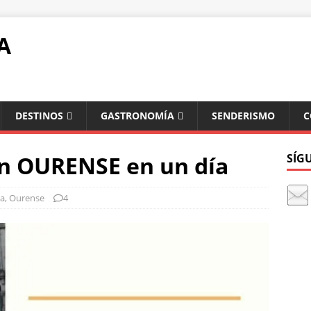
A
DESTINOS
GASTRONOMÍA
SENDERISMO
C
en OURENSE en un día
SÍG
ia
,
Ourense
4