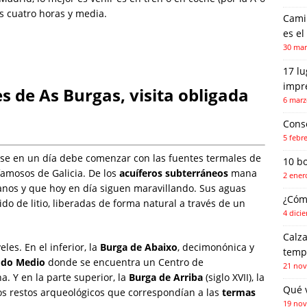
nos cuatro horas y media.
Camin
es el
30 mar
17 l
impr
 de As Burgas, visita obligada
6 marz
Conse
5 febr
se en un día debe comenzar con las fuentes termales de
10 b
amosos de Galicia. De los
acuíferos subterráneos
mana
2 ener
anos y que hoy en día siguen maravillando. Sus aguas
¿Cóm
xido de litio, liberadas de forma natural a través de un
4 dici
Calza
les. En el inferior, la
Burga de Abaixo
, decimonónica y
temp
 do Medio
donde se encuentra un Centro de
21 nov
. Y en la parte superior, la
Burga de Arriba
(siglo XVII), la
Qué 
s restos arqueológicos que correspondían a las
termas
19 nov