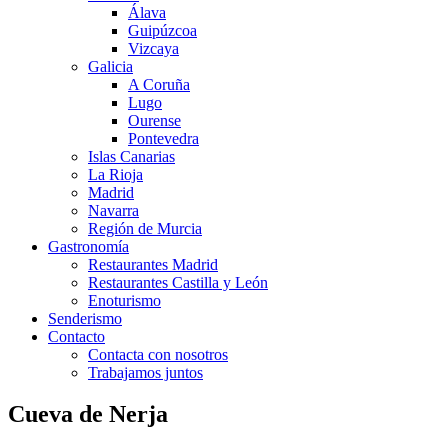
Álava
Guipúzcoa
Vizcaya
Galicia
A Coruña
Lugo
Ourense
Pontevedra
Islas Canarias
La Rioja
Madrid
Navarra
Región de Murcia
Gastronomía
Restaurantes Madrid
Restaurantes Castilla y León
Enoturismo
Senderismo
Contacto
Contacta con nosotros
Trabajamos juntos
Cueva de Nerja