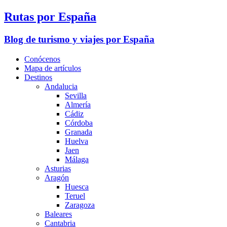
Rutas por España
Blog de turismo y viajes por España
Conócenos
Mapa de artículos
Destinos
Andalucia
Sevilla
Almería
Cádiz
Córdoba
Granada
Huelva
Jaen
Málaga
Asturias
Aragón
Huesca
Teruel
Zaragoza
Baleares
Cantabria