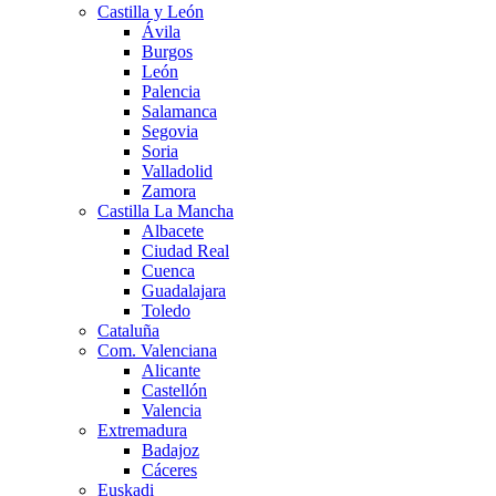
Castilla y León
Ávila
Burgos
León
Palencia
Salamanca
Segovia
Soria
Valladolid
Zamora
Castilla La Mancha
Albacete
Ciudad Real
Cuenca
Guadalajara
Toledo
Cataluña
Com. Valenciana
Alicante
Castellón
Valencia
Extremadura
Badajoz
Cáceres
Euskadi