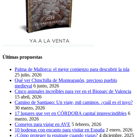
Últimas propuestas
Palma de Mallorca: el mejor comienzo para descubrir la isla
25 julio, 2026
Qué ver Chinchilla de Montearagón, precioso pueblo
medieval
6 junio, 2026
Cinco animales increíbles para ver en el Bioparc de Valencia
15 abril, 2026
Camino de Santiago: Un viaje, mil caminos. ¿cuál es el tuyo?
30 marzo, 2026
17 lugares que ver en CÓRDOBA capital imprescindibles
6
marzo, 2026
Consejos para viajar en AVE
5 febrero, 2026
10 bodegas con encanto para visitar en España
2 enero, 2026
¿Cómo proteger tu equipaje cuando viajas?
4 diciembre, 2025