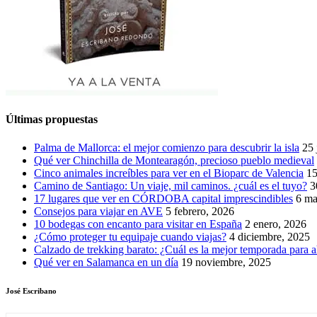
Últimas propuestas
Palma de Mallorca: el mejor comienzo para descubrir la isla
25 
Qué ver Chinchilla de Montearagón, precioso pueblo medieval
Cinco animales increíbles para ver en el Bioparc de Valencia
15
Camino de Santiago: Un viaje, mil caminos. ¿cuál es el tuyo?
3
17 lugares que ver en CÓRDOBA capital imprescindibles
6 ma
Consejos para viajar en AVE
5 febrero, 2026
10 bodegas con encanto para visitar en España
2 enero, 2026
¿Cómo proteger tu equipaje cuando viajas?
4 diciembre, 2025
Calzado de trekking barato: ¿Cuál es la mejor temporada para a
Qué ver en Salamanca en un día
19 noviembre, 2025
José Escribano