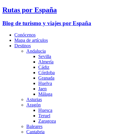
Rutas por España
Blog de turismo y viajes por España
Conócenos
Mapa de artículos
Destinos
Andalucia
Sevilla
Almería
Cádiz
Córdoba
Granada
Huelva
Jaen
Málaga
Asturias
Aragón
Huesca
Teruel
Zaragoza
Baleares
Cantabria