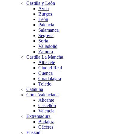
Castilla y León
Ávila
Burgos
León
Palencia
Salamanca
Segovia
Soria
Valladolid
Zamora
Castilla La Mancha
Albacete
Ciudad Real
Cuenca
Guadalajara
Toledo
Cataluña
Com. Valenciana
Alicante
Castellón
Valencia
Extremadura
Badajoz
Cáceres
Euskadi