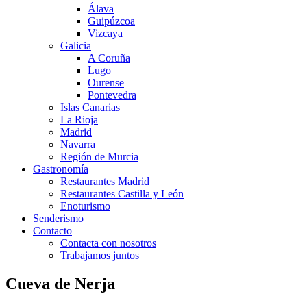
Álava
Guipúzcoa
Vizcaya
Galicia
A Coruña
Lugo
Ourense
Pontevedra
Islas Canarias
La Rioja
Madrid
Navarra
Región de Murcia
Gastronomía
Restaurantes Madrid
Restaurantes Castilla y León
Enoturismo
Senderismo
Contacto
Contacta con nosotros
Trabajamos juntos
Cueva de Nerja