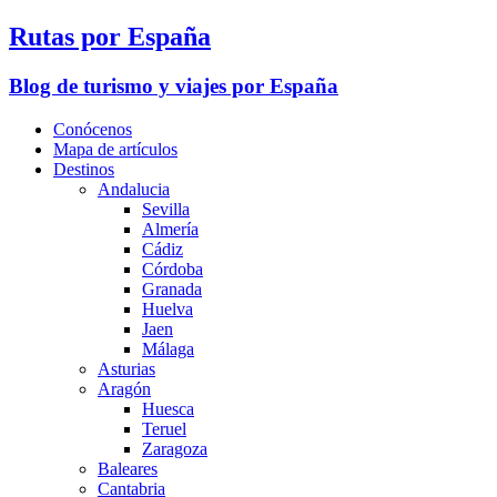
Rutas por España
Blog de turismo y viajes por España
Conócenos
Mapa de artículos
Destinos
Andalucia
Sevilla
Almería
Cádiz
Córdoba
Granada
Huelva
Jaen
Málaga
Asturias
Aragón
Huesca
Teruel
Zaragoza
Baleares
Cantabria