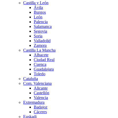
Castilla y León
Ávila
Burgos
León
Palencia
Salamanca
Segovia
Soria
Valladolid
Zamora
Castilla La Mancha
Albacete
Ciudad Real
Cuenca
Guadalajara
Toledo
Cataluña
Com. Valenciana
Alicante
Castellón
Valencia
Extremadura
Badajoz
Cáceres
Euskadi