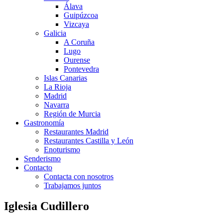
Álava
Guipúzcoa
Vizcaya
Galicia
A Coruña
Lugo
Ourense
Pontevedra
Islas Canarias
La Rioja
Madrid
Navarra
Región de Murcia
Gastronomía
Restaurantes Madrid
Restaurantes Castilla y León
Enoturismo
Senderismo
Contacto
Contacta con nosotros
Trabajamos juntos
Iglesia Cudillero