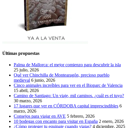
Últimas propuestas
Palma de Mallorca: el mejor comienzo para descubrir la isla
25 julio, 2026
Qué ver Chinchilla de Montearagón, precioso pueblo
medieval
6 junio, 2026
Cinco animales increíbles para ver en el Bioparc de Valencia
15 abril, 2026
Camino de Santiago: Un viaje, mil caminos. ¿cuál es el tuyo?
30 marzo, 2026
17 lugares que ver en CÓRDOBA capital imprescindibles
6
marzo, 2026
Consejos para viajar en AVE
5 febrero, 2026
10 bodegas con encanto para visitar en España
2 enero, 2026
¿Cómo proteger tu equipaje cuando viajas?
4 diciembre, 2025