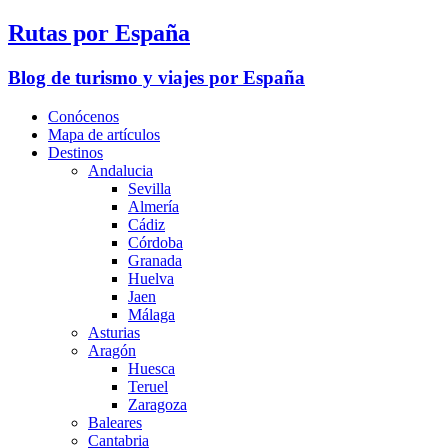
Rutas por España
Blog de turismo y viajes por España
Conócenos
Mapa de artículos
Destinos
Andalucia
Sevilla
Almería
Cádiz
Córdoba
Granada
Huelva
Jaen
Málaga
Asturias
Aragón
Huesca
Teruel
Zaragoza
Baleares
Cantabria