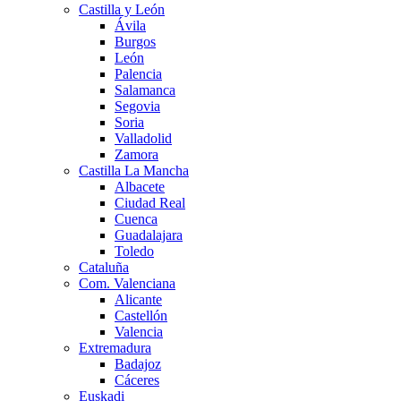
Castilla y León
Ávila
Burgos
León
Palencia
Salamanca
Segovia
Soria
Valladolid
Zamora
Castilla La Mancha
Albacete
Ciudad Real
Cuenca
Guadalajara
Toledo
Cataluña
Com. Valenciana
Alicante
Castellón
Valencia
Extremadura
Badajoz
Cáceres
Euskadi