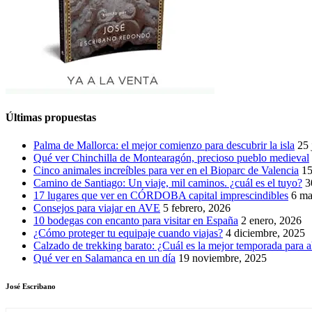
Últimas propuestas
Palma de Mallorca: el mejor comienzo para descubrir la isla
25 
Qué ver Chinchilla de Montearagón, precioso pueblo medieval
Cinco animales increíbles para ver en el Bioparc de Valencia
15
Camino de Santiago: Un viaje, mil caminos. ¿cuál es el tuyo?
3
17 lugares que ver en CÓRDOBA capital imprescindibles
6 ma
Consejos para viajar en AVE
5 febrero, 2026
10 bodegas con encanto para visitar en España
2 enero, 2026
¿Cómo proteger tu equipaje cuando viajas?
4 diciembre, 2025
Calzado de trekking barato: ¿Cuál es la mejor temporada para a
Qué ver en Salamanca en un día
19 noviembre, 2025
José Escribano