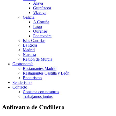
Álava
Guipúzcoa
Vizcaya
Galicia
A Coruña
Lugo
Ourense
Pontevedra
Islas Canarias
La Rioja
Madrid
Navarra
Región de Murcia
Gastronomía
Restaurantes Madrid
Restaurantes Castilla y León
Enoturismo
Senderismo
Contacto
Contacta con nosotros
Trabajamos juntos
Anfiteatro de Cudillero