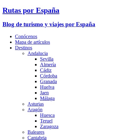
Rutas por España
Blog de turismo y viajes por España
Conócenos
Mapa de artículos
Destinos
Andalucia
Sevilla
Almería
Cádiz
Córdoba
Granada
Huelva
Jaen
Málaga
Asturias
Aragón
Huesca
Teruel
Zaragoza
Baleares
Cantabria