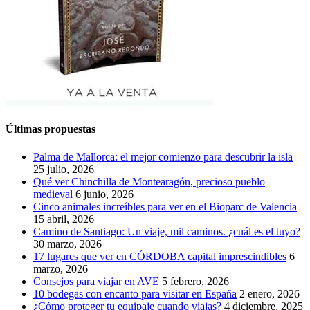
Últimas propuestas
Palma de Mallorca: el mejor comienzo para descubrir la isla
25 julio, 2026
Qué ver Chinchilla de Montearagón, precioso pueblo
medieval
6 junio, 2026
Cinco animales increíbles para ver en el Bioparc de Valencia
15 abril, 2026
Camino de Santiago: Un viaje, mil caminos. ¿cuál es el tuyo?
30 marzo, 2026
17 lugares que ver en CÓRDOBA capital imprescindibles
6
marzo, 2026
Consejos para viajar en AVE
5 febrero, 2026
10 bodegas con encanto para visitar en España
2 enero, 2026
¿Cómo proteger tu equipaje cuando viajas?
4 diciembre, 2025