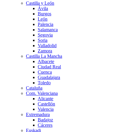
Castilla y León
Ávila
Burgos
León
Palencia
Salamanca
Segovia
Soria
Valladolid
Zamora
Castilla La Mancha
Albacete
Ciudad Real
Cuenca
Guadalajara
Toledo
Cataluña
Com. Valenciana
Alicante
Castellón
Valencia
Extremadura
Badajoz
Cáceres
Euskadi