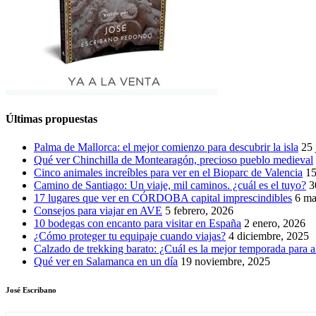
Últimas propuestas
Palma de Mallorca: el mejor comienzo para descubrir la isla
25 
Qué ver Chinchilla de Montearagón, precioso pueblo medieval
Cinco animales increíbles para ver en el Bioparc de Valencia
15
Camino de Santiago: Un viaje, mil caminos. ¿cuál es el tuyo?
3
17 lugares que ver en CÓRDOBA capital imprescindibles
6 ma
Consejos para viajar en AVE
5 febrero, 2026
10 bodegas con encanto para visitar en España
2 enero, 2026
¿Cómo proteger tu equipaje cuando viajas?
4 diciembre, 2025
Calzado de trekking barato: ¿Cuál es la mejor temporada para a
Qué ver en Salamanca en un día
19 noviembre, 2025
José Escribano