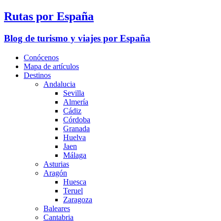
Rutas por España
Blog de turismo y viajes por España
Conócenos
Mapa de artículos
Destinos
Andalucia
Sevilla
Almería
Cádiz
Córdoba
Granada
Huelva
Jaen
Málaga
Asturias
Aragón
Huesca
Teruel
Zaragoza
Baleares
Cantabria