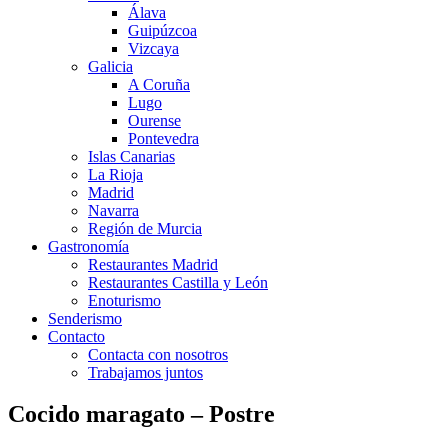
Álava
Guipúzcoa
Vizcaya
Galicia
A Coruña
Lugo
Ourense
Pontevedra
Islas Canarias
La Rioja
Madrid
Navarra
Región de Murcia
Gastronomía
Restaurantes Madrid
Restaurantes Castilla y León
Enoturismo
Senderismo
Contacto
Contacta con nosotros
Trabajamos juntos
Cocido maragato – Postre