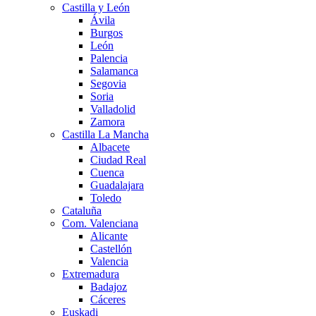
Castilla y León
Ávila
Burgos
León
Palencia
Salamanca
Segovia
Soria
Valladolid
Zamora
Castilla La Mancha
Albacete
Ciudad Real
Cuenca
Guadalajara
Toledo
Cataluña
Com. Valenciana
Alicante
Castellón
Valencia
Extremadura
Badajoz
Cáceres
Euskadi