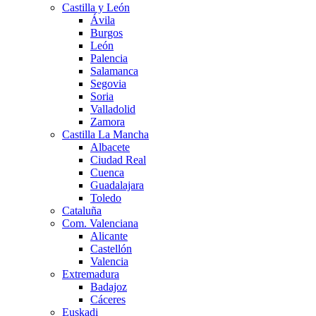
Castilla y León
Ávila
Burgos
León
Palencia
Salamanca
Segovia
Soria
Valladolid
Zamora
Castilla La Mancha
Albacete
Ciudad Real
Cuenca
Guadalajara
Toledo
Cataluña
Com. Valenciana
Alicante
Castellón
Valencia
Extremadura
Badajoz
Cáceres
Euskadi