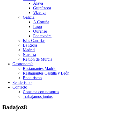
Álava
Guipúzcoa
Vizcaya
Galicia
A Coruña
Lugo
Ourense
Pontevedra
Islas Canarias
La Rioja
Madrid
Navarra
Región de Murcia
Gastronomía
Restaurantes Madrid
Restaurantes Castilla y León
Enoturismo
Senderismo
Contacto
Contacta con nosotros
Trabajamos juntos
Badajoz8