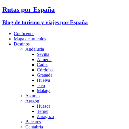
Rutas por España
Blog de turismo y viajes por España
Conócenos
Mapa de artículos
Destinos
Andalucia
Sevilla
Almería
Cádiz
Córdoba
Granada
Huelva
Jaen
Málaga
Asturias
Aragón
Huesca
Teruel
Zaragoza
Baleares
Cantabria