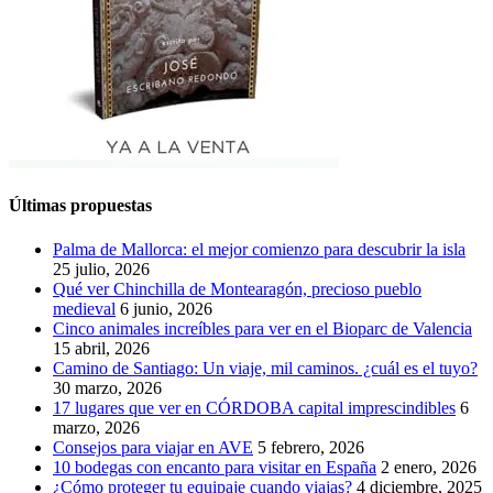
Últimas propuestas
Palma de Mallorca: el mejor comienzo para descubrir la isla
25 julio, 2026
Qué ver Chinchilla de Montearagón, precioso pueblo
medieval
6 junio, 2026
Cinco animales increíbles para ver en el Bioparc de Valencia
15 abril, 2026
Camino de Santiago: Un viaje, mil caminos. ¿cuál es el tuyo?
30 marzo, 2026
17 lugares que ver en CÓRDOBA capital imprescindibles
6
marzo, 2026
Consejos para viajar en AVE
5 febrero, 2026
10 bodegas con encanto para visitar en España
2 enero, 2026
¿Cómo proteger tu equipaje cuando viajas?
4 diciembre, 2025