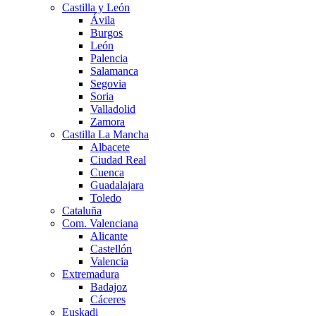
Castilla y León
Ávila
Burgos
León
Palencia
Salamanca
Segovia
Soria
Valladolid
Zamora
Castilla La Mancha
Albacete
Ciudad Real
Cuenca
Guadalajara
Toledo
Cataluña
Com. Valenciana
Alicante
Castellón
Valencia
Extremadura
Badajoz
Cáceres
Euskadi