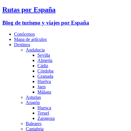
Rutas por España
Blog de turismo y viajes por España
Conócenos
Mapa de artículos
Destinos
Andalucia
Sevilla
Almería
Cádiz
Córdoba
Granada
Huelva
Jaen
Málaga
Asturias
Aragón
Huesca
Teruel
Zaragoza
Baleares
Cantabria