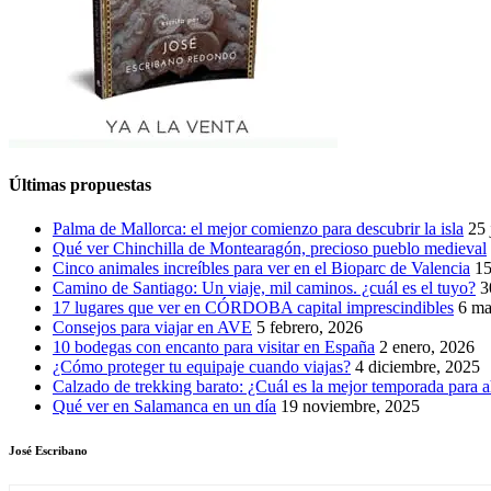
Últimas propuestas
Palma de Mallorca: el mejor comienzo para descubrir la isla
25 
Qué ver Chinchilla de Montearagón, precioso pueblo medieval
Cinco animales increíbles para ver en el Bioparc de Valencia
15
Camino de Santiago: Un viaje, mil caminos. ¿cuál es el tuyo?
3
17 lugares que ver en CÓRDOBA capital imprescindibles
6 ma
Consejos para viajar en AVE
5 febrero, 2026
10 bodegas con encanto para visitar en España
2 enero, 2026
¿Cómo proteger tu equipaje cuando viajas?
4 diciembre, 2025
Calzado de trekking barato: ¿Cuál es la mejor temporada para a
Qué ver en Salamanca en un día
19 noviembre, 2025
José Escribano