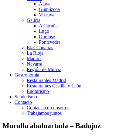
Álava
Guipúzcoa
Vizcaya
Galicia
A Coruña
Lugo
Ourense
Pontevedra
Islas Canarias
La Rioja
Madrid
Navarra
Región de Murcia
Gastronomía
Restaurantes Madrid
Restaurantes Castilla y León
Enoturismo
Senderismo
Contacto
Contacta con nosotros
Trabajamos juntos
Muralla abaluartada – Badajoz