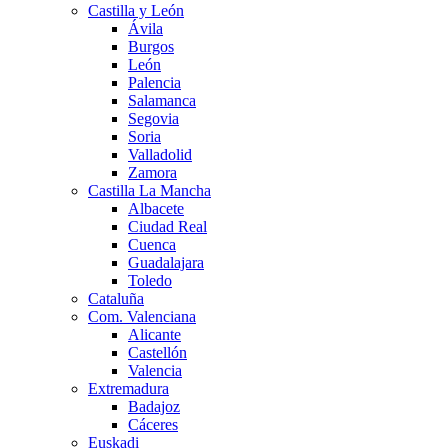
Castilla y León
Ávila
Burgos
León
Palencia
Salamanca
Segovia
Soria
Valladolid
Zamora
Castilla La Mancha
Albacete
Ciudad Real
Cuenca
Guadalajara
Toledo
Cataluña
Com. Valenciana
Alicante
Castellón
Valencia
Extremadura
Badajoz
Cáceres
Euskadi