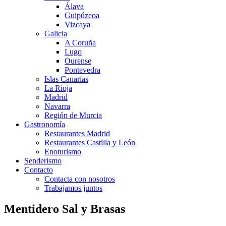
Álava
Guipúzcoa
Vizcaya
Galicia
A Coruña
Lugo
Ourense
Pontevedra
Islas Canarias
La Rioja
Madrid
Navarra
Región de Murcia
Gastronomía
Restaurantes Madrid
Restaurantes Castilla y León
Enoturismo
Senderismo
Contacto
Contacta con nosotros
Trabajamos juntos
Mentidero Sal y Brasas