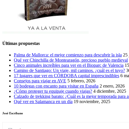
Últimas propuestas
Palma de Mallorca: el mejor comienzo para descubrir la isla
25 
Qué ver Chinchilla de Montearagón, precioso pueblo medieval
Cinco animales increíbles para ver en el Bioparc de Valencia
15
Camino de Santiago: Un viaje, mil caminos. ¿cuál es el tuyo?
3
17 lugares que ver en CÓRDOBA capital imprescindibles
6 ma
Consejos para viajar en AVE
5 febrero, 2026
10 bodegas con encanto para visitar en España
2 enero, 2026
¿Cómo proteger tu equipaje cuando viajas?
4 diciembre, 2025
Calzado de trekking barato: ¿Cuál es la mejor temporada para a
Qué ver en Salamanca en un día
19 noviembre, 2025
José Escribano