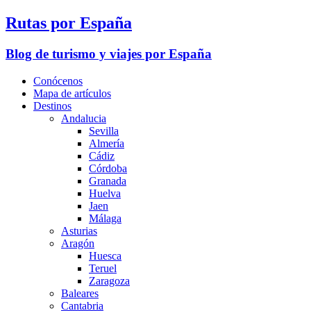
Rutas por España
Blog de turismo y viajes por España
Conócenos
Mapa de artículos
Destinos
Andalucia
Sevilla
Almería
Cádiz
Córdoba
Granada
Huelva
Jaen
Málaga
Asturias
Aragón
Huesca
Teruel
Zaragoza
Baleares
Cantabria