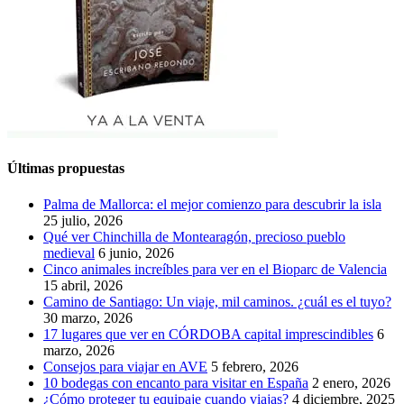
Últimas propuestas
Palma de Mallorca: el mejor comienzo para descubrir la isla
25 julio, 2026
Qué ver Chinchilla de Montearagón, precioso pueblo
medieval
6 junio, 2026
Cinco animales increíbles para ver en el Bioparc de Valencia
15 abril, 2026
Camino de Santiago: Un viaje, mil caminos. ¿cuál es el tuyo?
30 marzo, 2026
17 lugares que ver en CÓRDOBA capital imprescindibles
6
marzo, 2026
Consejos para viajar en AVE
5 febrero, 2026
10 bodegas con encanto para visitar en España
2 enero, 2026
¿Cómo proteger tu equipaje cuando viajas?
4 diciembre, 2025