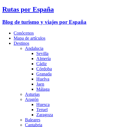
Rutas por España
Blog de turismo y viajes por España
Conócenos
Mapa de artículos
Destinos
Andalucia
Sevilla
Almería
Cádiz
Córdoba
Granada
Huelva
Jaen
Málaga
Asturias
Aragón
Huesca
Teruel
Zaragoza
Baleares
Cantabria