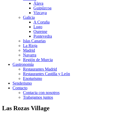
Álava
Guipúzcoa
Vizcaya
Galicia
A Coruña
Lugo
Ourense
Pontevedra
Islas Canarias
La Rioja
Madrid
Navarra
Región de Murcia
Gastronomía
Restaurantes Madrid
Restaurantes Castilla y León
Enoturismo
Senderismo
Contacto
Contacta con nosotros
Trabajamos juntos
Las Rozas Village