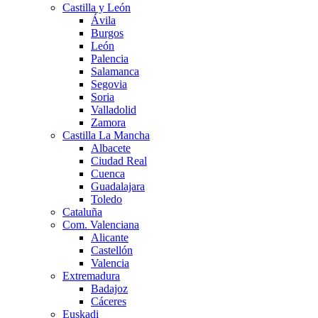
Castilla y León
Ávila
Burgos
León
Palencia
Salamanca
Segovia
Soria
Valladolid
Zamora
Castilla La Mancha
Albacete
Ciudad Real
Cuenca
Guadalajara
Toledo
Cataluña
Com. Valenciana
Alicante
Castellón
Valencia
Extremadura
Badajoz
Cáceres
Euskadi