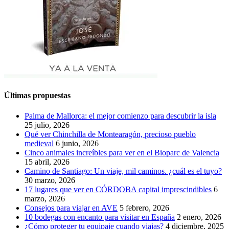
Últimas propuestas
Palma de Mallorca: el mejor comienzo para descubrir la isla
25 julio, 2026
Qué ver Chinchilla de Montearagón, precioso pueblo
medieval
6 junio, 2026
Cinco animales increíbles para ver en el Bioparc de Valencia
15 abril, 2026
Camino de Santiago: Un viaje, mil caminos. ¿cuál es el tuyo?
30 marzo, 2026
17 lugares que ver en CÓRDOBA capital imprescindibles
6
marzo, 2026
Consejos para viajar en AVE
5 febrero, 2026
10 bodegas con encanto para visitar en España
2 enero, 2026
¿Cómo proteger tu equipaje cuando viajas?
4 diciembre, 2025