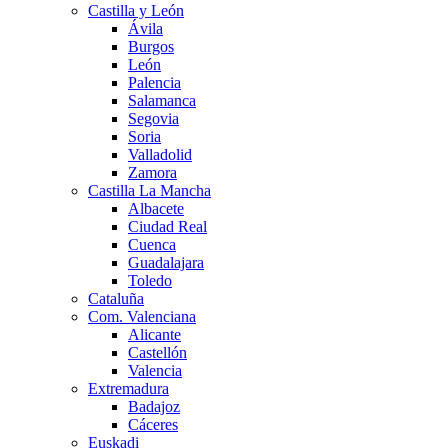
Castilla y León
Ávila
Burgos
León
Palencia
Salamanca
Segovia
Soria
Valladolid
Zamora
Castilla La Mancha
Albacete
Ciudad Real
Cuenca
Guadalajara
Toledo
Cataluña
Com. Valenciana
Alicante
Castellón
Valencia
Extremadura
Badajoz
Cáceres
Euskadi