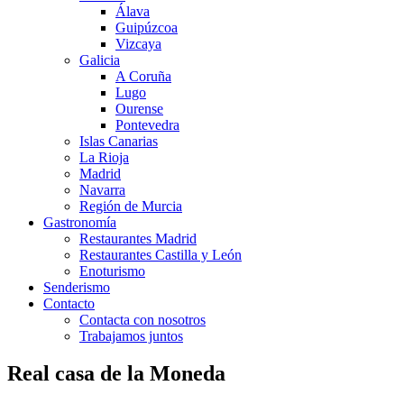
Álava
Guipúzcoa
Vizcaya
Galicia
A Coruña
Lugo
Ourense
Pontevedra
Islas Canarias
La Rioja
Madrid
Navarra
Región de Murcia
Gastronomía
Restaurantes Madrid
Restaurantes Castilla y León
Enoturismo
Senderismo
Contacto
Contacta con nosotros
Trabajamos juntos
Real casa de la Moneda