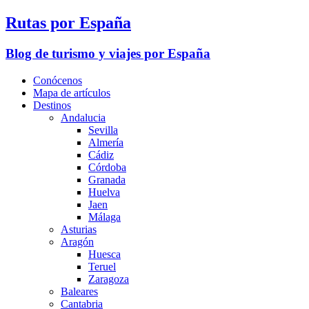
Rutas por España
Blog de turismo y viajes por España
Conócenos
Mapa de artículos
Destinos
Andalucia
Sevilla
Almería
Cádiz
Córdoba
Granada
Huelva
Jaen
Málaga
Asturias
Aragón
Huesca
Teruel
Zaragoza
Baleares
Cantabria