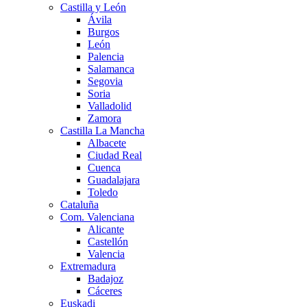
Castilla y León
Ávila
Burgos
León
Palencia
Salamanca
Segovia
Soria
Valladolid
Zamora
Castilla La Mancha
Albacete
Ciudad Real
Cuenca
Guadalajara
Toledo
Cataluña
Com. Valenciana
Alicante
Castellón
Valencia
Extremadura
Badajoz
Cáceres
Euskadi