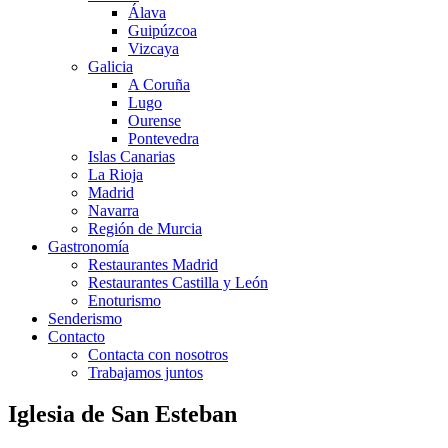
Álava
Guipúzcoa
Vizcaya
Galicia
A Coruña
Lugo
Ourense
Pontevedra
Islas Canarias
La Rioja
Madrid
Navarra
Región de Murcia
Gastronomía
Restaurantes Madrid
Restaurantes Castilla y León
Enoturismo
Senderismo
Contacto
Contacta con nosotros
Trabajamos juntos
Iglesia de San Esteban