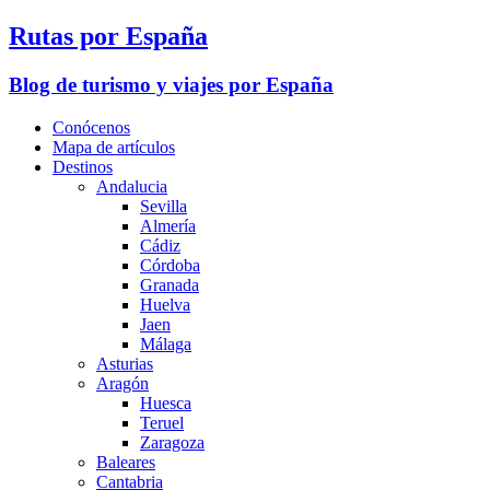
Rutas por España
Blog de turismo y viajes por España
Conócenos
Mapa de artículos
Destinos
Andalucia
Sevilla
Almería
Cádiz
Córdoba
Granada
Huelva
Jaen
Málaga
Asturias
Aragón
Huesca
Teruel
Zaragoza
Baleares
Cantabria