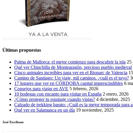
Últimas propuestas
Palma de Mallorca: el mejor comienzo para descubrir la isla
25 
Qué ver Chinchilla de Montearagón, precioso pueblo medieval
Cinco animales increíbles para ver en el Bioparc de Valencia
15
Camino de Santiago: Un viaje, mil caminos. ¿cuál es el tuyo?
3
17 lugares que ver en CÓRDOBA capital imprescindibles
6 ma
Consejos para viajar en AVE
5 febrero, 2026
10 bodegas con encanto para visitar en España
2 enero, 2026
¿Cómo proteger tu equipaje cuando viajas?
4 diciembre, 2025
Calzado de trekking barato: ¿Cuál es la mejor temporada para a
Qué ver en Salamanca en un día
19 noviembre, 2025
José Escribano