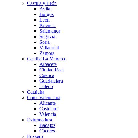
Castilla y León
Ávila
Burgos
León
Palencia
Salamanca
Segovia
Soria
Valladolid
Zamora
Castilla La Mancha
Albacete
Ciudad Real
Cuenca
Guadalajara
Toledo
Cataluña
Com. Valenciana
Alicante
Castellón
Valencia
Extremadura
Badajoz
Cáceres
Euskadi