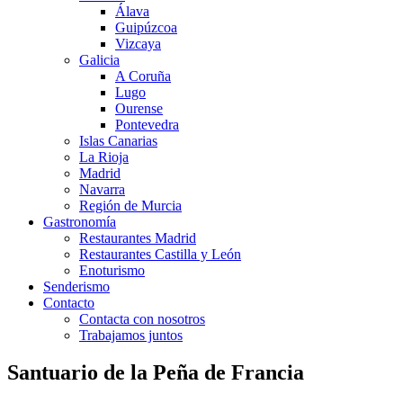
Álava
Guipúzcoa
Vizcaya
Galicia
A Coruña
Lugo
Ourense
Pontevedra
Islas Canarias
La Rioja
Madrid
Navarra
Región de Murcia
Gastronomía
Restaurantes Madrid
Restaurantes Castilla y León
Enoturismo
Senderismo
Contacto
Contacta con nosotros
Trabajamos juntos
Santuario de la Peña de Francia