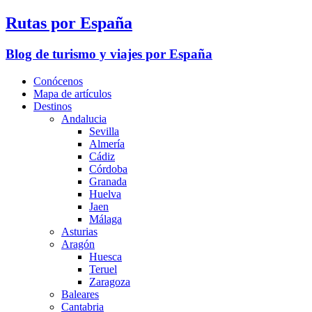
Rutas por España
Blog de turismo y viajes por España
Conócenos
Mapa de artículos
Destinos
Andalucia
Sevilla
Almería
Cádiz
Córdoba
Granada
Huelva
Jaen
Málaga
Asturias
Aragón
Huesca
Teruel
Zaragoza
Baleares
Cantabria