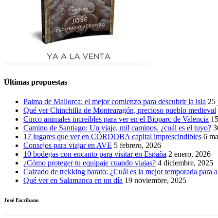
Últimas propuestas
Palma de Mallorca: el mejor comienzo para descubrir la isla
25 
Qué ver Chinchilla de Montearagón, precioso pueblo medieval
Cinco animales increíbles para ver en el Bioparc de Valencia
15
Camino de Santiago: Un viaje, mil caminos. ¿cuál es el tuyo?
3
17 lugares que ver en CÓRDOBA capital imprescindibles
6 ma
Consejos para viajar en AVE
5 febrero, 2026
10 bodegas con encanto para visitar en España
2 enero, 2026
¿Cómo proteger tu equipaje cuando viajas?
4 diciembre, 2025
Calzado de trekking barato: ¿Cuál es la mejor temporada para a
Qué ver en Salamanca en un día
19 noviembre, 2025
José Escribano