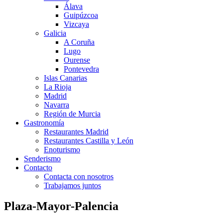
Álava
Guipúzcoa
Vizcaya
Galicia
A Coruña
Lugo
Ourense
Pontevedra
Islas Canarias
La Rioja
Madrid
Navarra
Región de Murcia
Gastronomía
Restaurantes Madrid
Restaurantes Castilla y León
Enoturismo
Senderismo
Contacto
Contacta con nosotros
Trabajamos juntos
Plaza-Mayor-Palencia