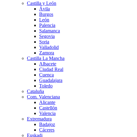
Castilla y León
Ávila
Burgos
León
Palencia
Salamanca
Segovia
Soria
Valladolid
Zamora
Castilla La Mancha
Albacete
Ciudad Real
Cuenca
Guadalajara
Toledo
Cataluña
Com. Valenciana
Alicante
Castellón
Valencia
Extremadura
Badajoz
Cáceres
Euskadi