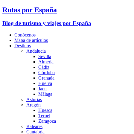
Rutas por España
Blog de turismo y viajes por España
Conócenos
Mapa de artículos
Destinos
Andalucia
Sevilla
Almería
Cádiz
Córdoba
Granada
Huelva
Jaen
Málaga
Asturias
Aragón
Huesca
Teruel
Zaragoza
Baleares
Cantabria