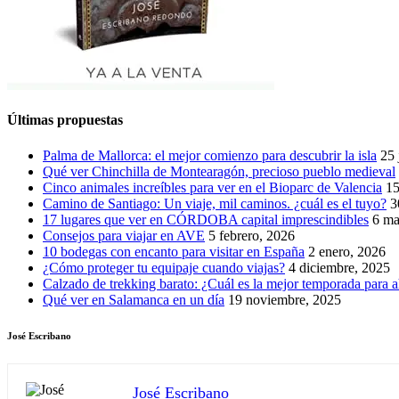
Últimas propuestas
Palma de Mallorca: el mejor comienzo para descubrir la isla
25 
Qué ver Chinchilla de Montearagón, precioso pueblo medieval
Cinco animales increíbles para ver en el Bioparc de Valencia
15
Camino de Santiago: Un viaje, mil caminos. ¿cuál es el tuyo?
3
17 lugares que ver en CÓRDOBA capital imprescindibles
6 ma
Consejos para viajar en AVE
5 febrero, 2026
10 bodegas con encanto para visitar en España
2 enero, 2026
¿Cómo proteger tu equipaje cuando viajas?
4 diciembre, 2025
Calzado de trekking barato: ¿Cuál es la mejor temporada para a
Qué ver en Salamanca en un día
19 noviembre, 2025
José Escribano
José Escribano