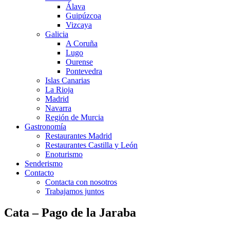
Álava
Guipúzcoa
Vizcaya
Galicia
A Coruña
Lugo
Ourense
Pontevedra
Islas Canarias
La Rioja
Madrid
Navarra
Región de Murcia
Gastronomía
Restaurantes Madrid
Restaurantes Castilla y León
Enoturismo
Senderismo
Contacto
Contacta con nosotros
Trabajamos juntos
Cata – Pago de la Jaraba