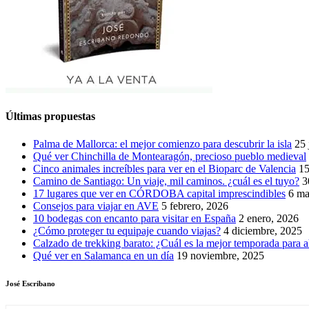
Últimas propuestas
Palma de Mallorca: el mejor comienzo para descubrir la isla
25 
Qué ver Chinchilla de Montearagón, precioso pueblo medieval
Cinco animales increíbles para ver en el Bioparc de Valencia
15
Camino de Santiago: Un viaje, mil caminos. ¿cuál es el tuyo?
3
17 lugares que ver en CÓRDOBA capital imprescindibles
6 ma
Consejos para viajar en AVE
5 febrero, 2026
10 bodegas con encanto para visitar en España
2 enero, 2026
¿Cómo proteger tu equipaje cuando viajas?
4 diciembre, 2025
Calzado de trekking barato: ¿Cuál es la mejor temporada para a
Qué ver en Salamanca en un día
19 noviembre, 2025
José Escribano