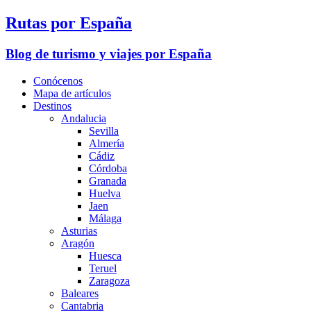
Rutas por España
Blog de turismo y viajes por España
Conócenos
Mapa de artículos
Destinos
Andalucia
Sevilla
Almería
Cádiz
Córdoba
Granada
Huelva
Jaen
Málaga
Asturias
Aragón
Huesca
Teruel
Zaragoza
Baleares
Cantabria