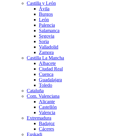
Castilla y León
Ávila
Burgos
León
Palencia
Salamanca
Segovia
Soria
Valladolid
Zamora
Castilla La Mancha
Albacete
Ciudad Real
Cuenca
Guadalajara
Toledo
Cataluña
Com. Valenciana
Alicante
Castellón
Valencia
Extremadura
Badajoz
Cáceres
Euskadi