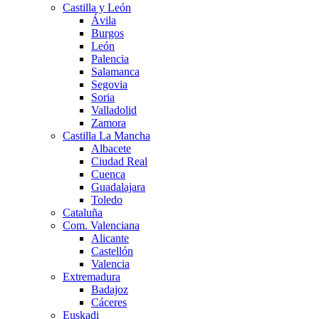
Castilla y León
Ávila
Burgos
León
Palencia
Salamanca
Segovia
Soria
Valladolid
Zamora
Castilla La Mancha
Albacete
Ciudad Real
Cuenca
Guadalajara
Toledo
Cataluña
Com. Valenciana
Alicante
Castellón
Valencia
Extremadura
Badajoz
Cáceres
Euskadi