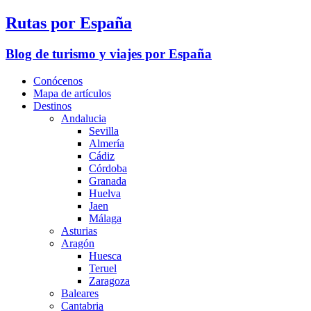
Rutas por España
Blog de turismo y viajes por España
Conócenos
Mapa de artículos
Destinos
Andalucia
Sevilla
Almería
Cádiz
Córdoba
Granada
Huelva
Jaen
Málaga
Asturias
Aragón
Huesca
Teruel
Zaragoza
Baleares
Cantabria