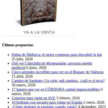
Últimas propuestas
Palma de Mallorca: el mejor comienzo para descubrir la isla
25 julio, 2026
Qué ver Chinchilla de Montearagón, precioso pueblo
medieval
6 junio, 2026
Cinco animales increíbles para ver en el Bioparc de Valencia
15 abril, 2026
Camino de Santiago: Un viaje, mil caminos. ¿cuál es el tuyo?
30 marzo, 2026
17 lugares que ver en CÓRDOBA capital imprescindibles
6
marzo, 2026
Consejos para viajar en AVE
5 febrero, 2026
10 bodegas con encanto para visitar en España
2 enero, 2026
¿Cómo proteger tu equipaje cuando viajas?
4 diciembre, 2025