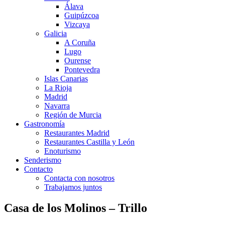
Álava
Guipúzcoa
Vizcaya
Galicia
A Coruña
Lugo
Ourense
Pontevedra
Islas Canarias
La Rioja
Madrid
Navarra
Región de Murcia
Gastronomía
Restaurantes Madrid
Restaurantes Castilla y León
Enoturismo
Senderismo
Contacto
Contacta con nosotros
Trabajamos juntos
Casa de los Molinos – Trillo