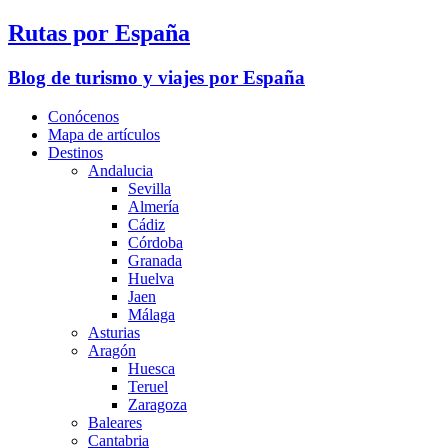
Rutas por España
Blog de turismo y viajes por España
Conócenos
Mapa de artículos
Destinos
Andalucia
Sevilla
Almería
Cádiz
Córdoba
Granada
Huelva
Jaen
Málaga
Asturias
Aragón
Huesca
Teruel
Zaragoza
Baleares
Cantabria