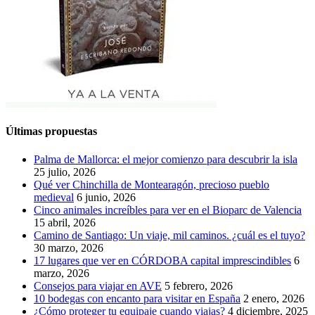
Últimas propuestas
Palma de Mallorca: el mejor comienzo para descubrir la isla
25 julio, 2026
Qué ver Chinchilla de Montearagón, precioso pueblo
medieval
6 junio, 2026
Cinco animales increíbles para ver en el Bioparc de Valencia
15 abril, 2026
Camino de Santiago: Un viaje, mil caminos. ¿cuál es el tuyo?
30 marzo, 2026
17 lugares que ver en CÓRDOBA capital imprescindibles
6
marzo, 2026
Consejos para viajar en AVE
5 febrero, 2026
10 bodegas con encanto para visitar en España
2 enero, 2026
¿Cómo proteger tu equipaje cuando viajas?
4 diciembre, 2025