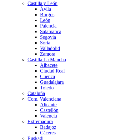
Castilla y León
Ávila
Burgos
León
Palencia
Salamanca
Segovia
Soria
Valladolid
Zamora
Castilla La Mancha
Albacete
Ciudad Real
Cuenca
Guadalajara
Toledo
Cataluña
Com. Valenciana
Alicante
Castellón
Valencia
Extremadura
Badajoz
Cáceres
Euskadi