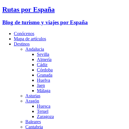
Rutas por España
Blog de turismo y viajes por España
Conócenos
Mapa de artículos
Destinos
Andalucia
Sevilla
Almería
Cádiz
Córdoba
Granada
Huelva
Jaen
Málaga
Asturias
Aragón
Huesca
Teruel
Zaragoza
Baleares
Cantabria