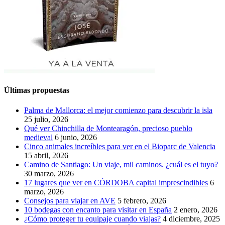
Últimas propuestas
Palma de Mallorca: el mejor comienzo para descubrir la isla
25 julio, 2026
Qué ver Chinchilla de Montearagón, precioso pueblo
medieval
6 junio, 2026
Cinco animales increíbles para ver en el Bioparc de Valencia
15 abril, 2026
Camino de Santiago: Un viaje, mil caminos. ¿cuál es el tuyo?
30 marzo, 2026
17 lugares que ver en CÓRDOBA capital imprescindibles
6
marzo, 2026
Consejos para viajar en AVE
5 febrero, 2026
10 bodegas con encanto para visitar en España
2 enero, 2026
¿Cómo proteger tu equipaje cuando viajas?
4 diciembre, 2025