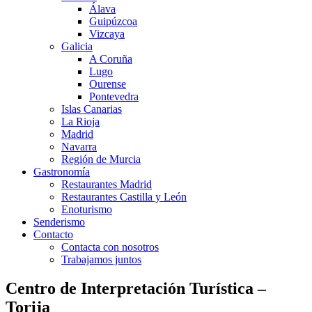
Álava
Guipúzcoa
Vizcaya
Galicia
A Coruña
Lugo
Ourense
Pontevedra
Islas Canarias
La Rioja
Madrid
Navarra
Región de Murcia
Gastronomía
Restaurantes Madrid
Restaurantes Castilla y León
Enoturismo
Senderismo
Contacto
Contacta con nosotros
Trabajamos juntos
Centro de Interpretación Turística –
Torija