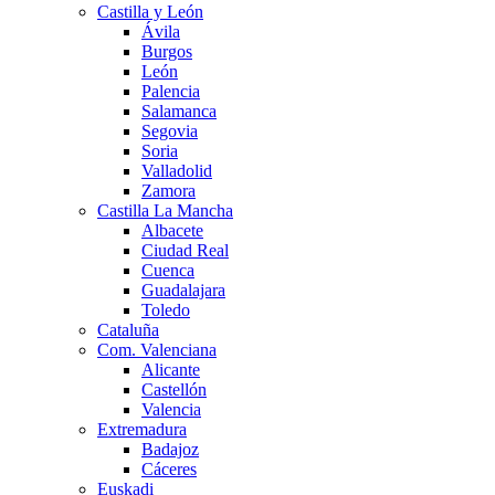
Castilla y León
Ávila
Burgos
León
Palencia
Salamanca
Segovia
Soria
Valladolid
Zamora
Castilla La Mancha
Albacete
Ciudad Real
Cuenca
Guadalajara
Toledo
Cataluña
Com. Valenciana
Alicante
Castellón
Valencia
Extremadura
Badajoz
Cáceres
Euskadi