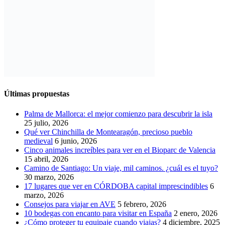
Últimas propuestas
Palma de Mallorca: el mejor comienzo para descubrir la isla
25 julio, 2026
Qué ver Chinchilla de Montearagón, precioso pueblo
medieval
6 junio, 2026
Cinco animales increíbles para ver en el Bioparc de Valencia
15 abril, 2026
Camino de Santiago: Un viaje, mil caminos. ¿cuál es el tuyo?
30 marzo, 2026
17 lugares que ver en CÓRDOBA capital imprescindibles
6
marzo, 2026
Consejos para viajar en AVE
5 febrero, 2026
10 bodegas con encanto para visitar en España
2 enero, 2026
¿Cómo proteger tu equipaje cuando viajas?
4 diciembre, 2025