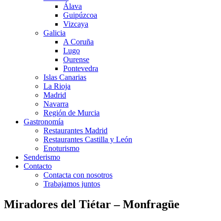
Álava
Guipúzcoa
Vizcaya
Galicia
A Coruña
Lugo
Ourense
Pontevedra
Islas Canarias
La Rioja
Madrid
Navarra
Región de Murcia
Gastronomía
Restaurantes Madrid
Restaurantes Castilla y León
Enoturismo
Senderismo
Contacto
Contacta con nosotros
Trabajamos juntos
Miradores del Tiétar – Monfragüe