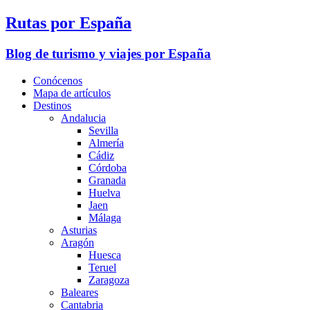
Rutas por España
Blog de turismo y viajes por España
Conócenos
Mapa de artículos
Destinos
Andalucia
Sevilla
Almería
Cádiz
Córdoba
Granada
Huelva
Jaen
Málaga
Asturias
Aragón
Huesca
Teruel
Zaragoza
Baleares
Cantabria