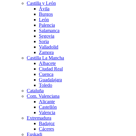
Castilla y León
Ávila
Burgos
León
Palencia
Salamanca
Segovia
Soria
Valladolid
Zamora
Castilla La Mancha
Albacete
Ciudad Real
Cuenca
Guadalajara
Toledo
Cataluña
Com. Valenciana
Alicante
Castellón
Valencia
Extremadura
Badajoz
Cáceres
Euskadi