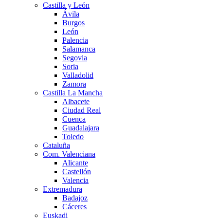
Castilla y León
Ávila
Burgos
León
Palencia
Salamanca
Segovia
Soria
Valladolid
Zamora
Castilla La Mancha
Albacete
Ciudad Real
Cuenca
Guadalajara
Toledo
Cataluña
Com. Valenciana
Alicante
Castellón
Valencia
Extremadura
Badajoz
Cáceres
Euskadi