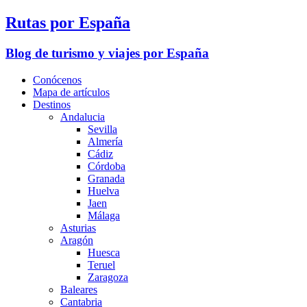
Rutas por España
Blog de turismo y viajes por España
Conócenos
Mapa de artículos
Destinos
Andalucia
Sevilla
Almería
Cádiz
Córdoba
Granada
Huelva
Jaen
Málaga
Asturias
Aragón
Huesca
Teruel
Zaragoza
Baleares
Cantabria