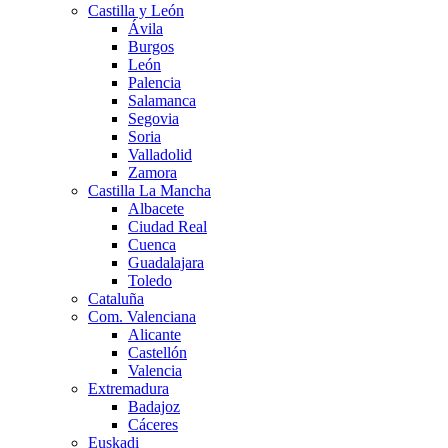
Castilla y León
Ávila
Burgos
León
Palencia
Salamanca
Segovia
Soria
Valladolid
Zamora
Castilla La Mancha
Albacete
Ciudad Real
Cuenca
Guadalajara
Toledo
Cataluña
Com. Valenciana
Alicante
Castellón
Valencia
Extremadura
Badajoz
Cáceres
Euskadi