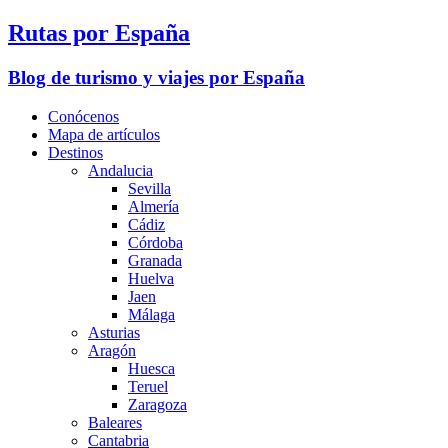
Rutas por España
Blog de turismo y viajes por España
Conócenos
Mapa de artículos
Destinos
Andalucia
Sevilla
Almería
Cádiz
Córdoba
Granada
Huelva
Jaen
Málaga
Asturias
Aragón
Huesca
Teruel
Zaragoza
Baleares
Cantabria