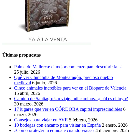
Últimas propuestas
Palma de Mallorca: el mejor comienzo para descubrir la isla
25 julio, 2026
Qué ver Chinchilla de Montearagón, precioso pueblo
medieval
6 junio, 2026
Cinco animales increíbles para ver en el Bioparc de Valencia
15 abril, 2026
Camino de Santiago: Un viaje, mil caminos. ¿cuál es el tuyo?
30 marzo, 2026
17 lugares que ver en CÓRDOBA capital imprescindibles
6
marzo, 2026
Consejos para viajar en AVE
5 febrero, 2026
10 bodegas con encanto para visitar en España
2 enero, 2026
¿Cómo proteger tu equipaje cuando viajas?
4 diciembre, 2025