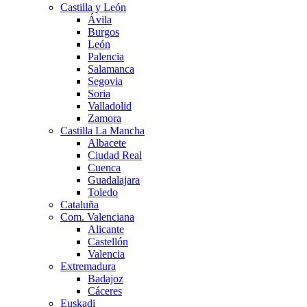
Castilla y León
Ávila
Burgos
León
Palencia
Salamanca
Segovia
Soria
Valladolid
Zamora
Castilla La Mancha
Albacete
Ciudad Real
Cuenca
Guadalajara
Toledo
Cataluña
Com. Valenciana
Alicante
Castellón
Valencia
Extremadura
Badajoz
Cáceres
Euskadi