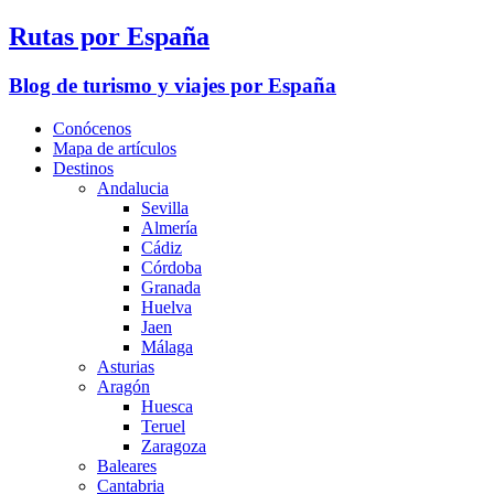
Rutas por España
Blog de turismo y viajes por España
Conócenos
Mapa de artículos
Destinos
Andalucia
Sevilla
Almería
Cádiz
Córdoba
Granada
Huelva
Jaen
Málaga
Asturias
Aragón
Huesca
Teruel
Zaragoza
Baleares
Cantabria