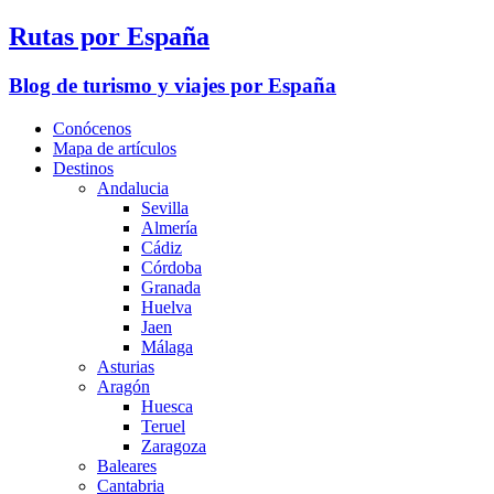
Rutas por España
Blog de turismo y viajes por España
Conócenos
Mapa de artículos
Destinos
Andalucia
Sevilla
Almería
Cádiz
Córdoba
Granada
Huelva
Jaen
Málaga
Asturias
Aragón
Huesca
Teruel
Zaragoza
Baleares
Cantabria