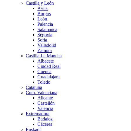
Castilla y León
Ávila
Burgos
León
Palencia
Salamanca
Segovia
Soria
Valladolid
Zamora
Castilla La Mancha
Albacete
Ciudad Real
Cuenca
Guadalajara
Toledo
Cataluña
Com. Valenciana
Alicante
Castellón
Valencia
Extremadura
Badajoz
Cáceres
Euskadi