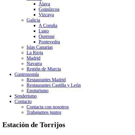
Álava
Guipúzcoa
Vizcaya
Galicia
A Coruña
Lugo
Ourense
Pontevedra
Islas Canarias
La Rioja
Madrid
Navarra
Región de Murcia
Gastronomía
Restaurantes Madrid
Restaurantes Castilla y León
Enoturismo
Senderismo
Contacto
Contacta con nosotros
Trabajamos juntos
Estación de Torrijos