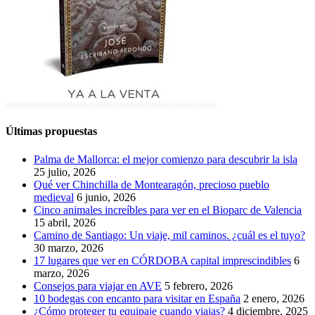
Últimas propuestas
Palma de Mallorca: el mejor comienzo para descubrir la isla
25 julio, 2026
Qué ver Chinchilla de Montearagón, precioso pueblo
medieval
6 junio, 2026
Cinco animales increíbles para ver en el Bioparc de Valencia
15 abril, 2026
Camino de Santiago: Un viaje, mil caminos. ¿cuál es el tuyo?
30 marzo, 2026
17 lugares que ver en CÓRDOBA capital imprescindibles
6
marzo, 2026
Consejos para viajar en AVE
5 febrero, 2026
10 bodegas con encanto para visitar en España
2 enero, 2026
¿Cómo proteger tu equipaje cuando viajas?
4 diciembre, 2025